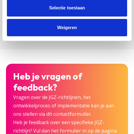
zijn bij deze JGZ-richtlijn.
Selectie toestaan
Versturen
Weigeren
Heb je vragen of
feedback?
Vragen over de JGZ-richtlijnen, het
ontwikkelproces of implementatie kan je aan
ons stellen via dit contactformulier.
Heb je feedback over een specifieke JGZ-
richtlijn? Vul dan het formulier in op de pagina