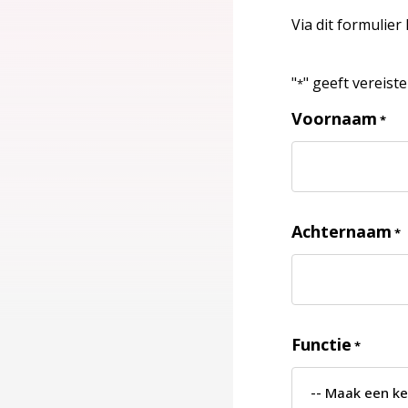
Via dit formulier
"
" geeft vereist
*
Voornaam
*
Achternaam
*
Functie
*