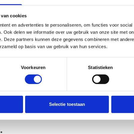
 van cookies
ent en advertenties te personaliseren, om functies voor social
. Ook delen we informatie over uw gebruik van onze site met on
e. Deze partners kunnen deze gegevens combineren met andere i
erzameld op basis van uw gebruik van hun services.
Voorkeuren
Statistieken
dt verwerkt door de adviseurs van het team richtlijnen NCJ.
Selectie toestaan
ntwoorden of als feedback meegenomen wordt met de herzi
er gedeeld met de richtlijnontwikkelaars.
*