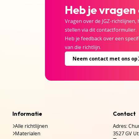
Heb je vragen
Vragen over de JGZ-richtlijnen,
stellen via dit contactformulier.
Heb je feedback over een specifi
van die richtlijn.
Neem contact met ons op
Informatie
Contact
Alle richtlijnen
Adres: Chur
Materialen
3527 GV Ut