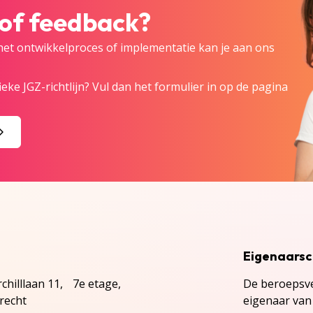
 of feedback?
 het ontwikkelproces of implementatie kan je aan ons
eke JGZ-richtlijn? Vul dan het formulier in op de pagina
Eigenaars
chilllaan 11, 7e etage,
De beroepsve
recht
eigenaar van 