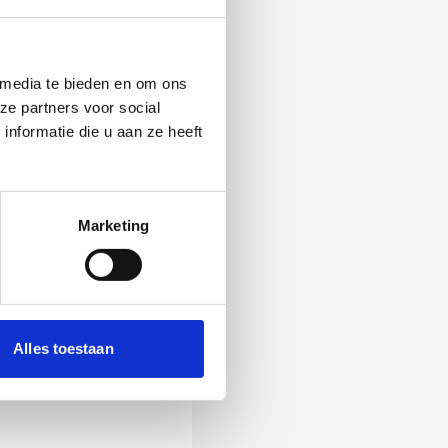
 media te bieden en om ons
ze partners voor social
nformatie die u aan ze heeft
Marketing
 Als zij de vraag
Alles toestaan
ening, wordt het