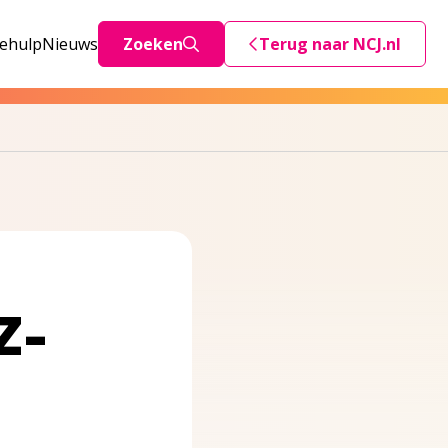
iehulp
Nieuws
Zoeken
Terug naar NCJ.nl
Deze link stuurt je teru
Z-