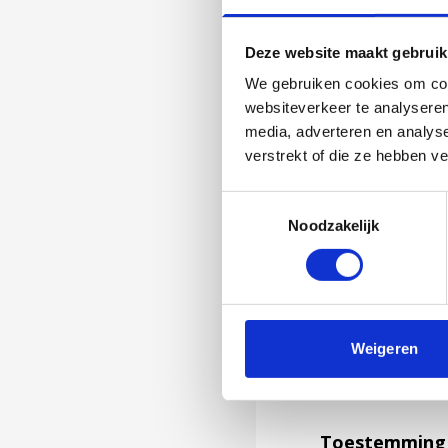
Deze website maakt gebruik
We gebruiken cookies om cont
websiteverkeer te analyseren
media, adverteren en analys
verstrekt of die ze hebben v
Toestemmingsselectie
Noodzakelijk
Jouw feedback wor
Weigeren
niet kunnen bea
feedback formuli
Toestemming