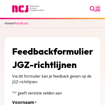
Ga na
Nederlands Centrum Jeugdgezondheid
M
Home
Feedback
Feedbackformulier
JGZ-richtlijnen
Via dit formulier kan je feedback geven op de
JGZ-richtlijnen.
"
" geeft vereiste velden aan
*
Voornaam
*