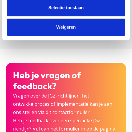
zijn bij deze JGZ-richtlijn.
Selectie toestaan
Versturen
Weigeren
Heb je vragen of
feedback?
Vragen over de JGZ-richtlijnen, het
ontwikkelproces of implementatie kan je aan
ons stellen via dit contactformulier.
Heb je feedback over een specifieke JGZ-
richtlijn? Vul dan het formulier in op de pagina