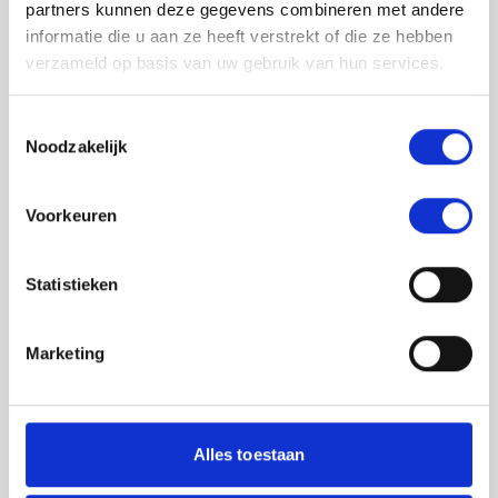
partners kunnen deze gegevens combineren met andere
informatie die u aan ze heeft verstrekt of die ze hebben
verzameld op basis van uw gebruik van hun services.
Toestemmingsselectie
Noodzakelijk
Jouw feedback wordt verwerkt door de
Voorkeuren
adviseurs van het team richtlijnen NCJ. Als zij
de vraag niet kunnen beantwoorden of als
feedback meegenomen wordt met de
Statistieken
herziening, wordt het feedback formulier
gedeeld met de richtlijnontwikkelaars.
Marketing
Toestemming
*
Ik ga akkoord dat mijn gegevens
worden gedeeld met de
Alles toestaan
richtlijnontwikkelaars die betrokken