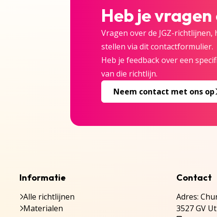
Heb je vragen
Vragen over de JGZ-richtlijnen,
stellen via dit contactformulier.
Heb je feedback over een specifi
van die richtlijn.
Neem contact met ons op
Informatie
Contact
Alle richtlijnen
Adres: Chur
Materialen
3527 GV Ut