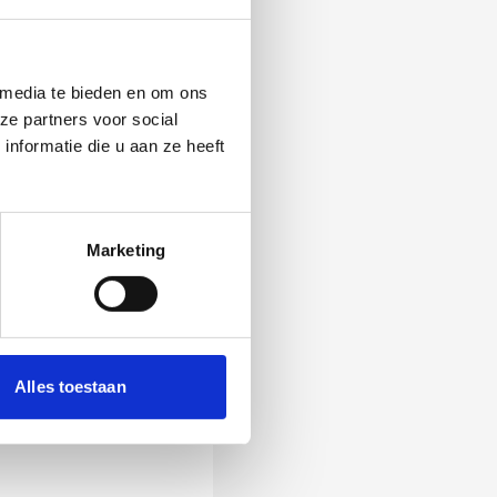
 media te bieden en om ons
ze partners voor social
nformatie die u aan ze heeft
Marketing
 Als zij de vraag
Alles toestaan
ening, wordt het