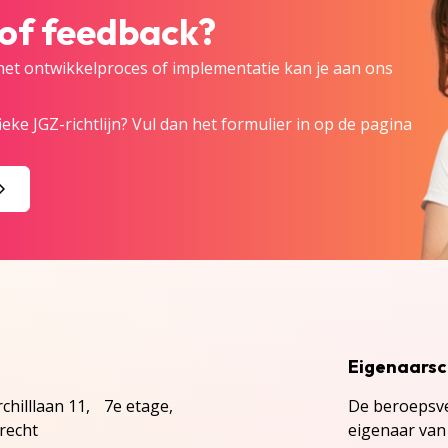
 of feedback?
 het ontwikkelproces of implementatie kan je aan ons
eke JGZ-richtlijn? Vul dan het formulier in op de pagina
Eigenaars
chilllaan 11, 7e etage,
De beroepsve
recht
eigenaar van 