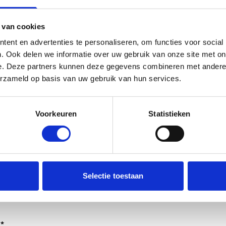
 van cookies
ent en advertenties te personaliseren, om functies voor social
. Ook delen we informatie over uw gebruik van onze site met on
e. Deze partners kunnen deze gegevens combineren met andere i
erzameld op basis van uw gebruik van hun services.
Voorkeuren
Statistieken
dt verwerkt door de adviseurs van het team richtlijnen NCJ.
Selectie toestaan
ntwoorden of als feedback meegenomen wordt met de herzi
er gedeeld met de richtlijnontwikkelaars.
*