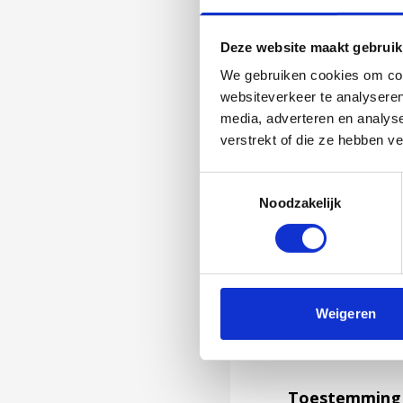
Deze website maakt gebruik
We gebruiken cookies om cont
websiteverkeer te analyseren
media, adverteren en analys
verstrekt of die ze hebben v
Toestemmingsselectie
Noodzakelijk
Jouw feedback wor
Weigeren
niet kunnen bea
feedback formuli
Toestemming