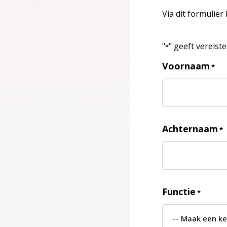
Via dit formulier
"
" geeft vereist
*
Voornaam
*
Achternaam
*
Functie
*