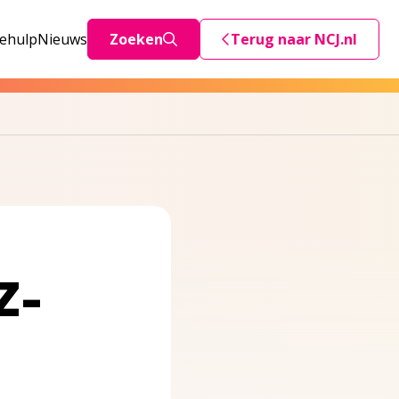
iehulp
Nieuws
Zoeken
Terug naar NCJ.nl
Deze link stuurt je teru
Z-