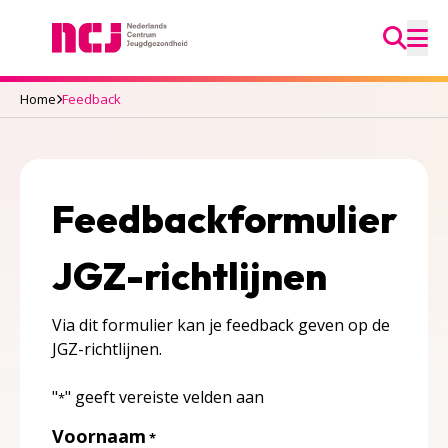
Ga na
Nederlands Centrum Jeugdgezondheid
M
Home
Feedback
Feedbackformulier
JGZ-richtlijnen
Via dit formulier kan je feedback geven op de
JGZ-richtlijnen.
"
" geeft vereiste velden aan
*
Voornaam
*