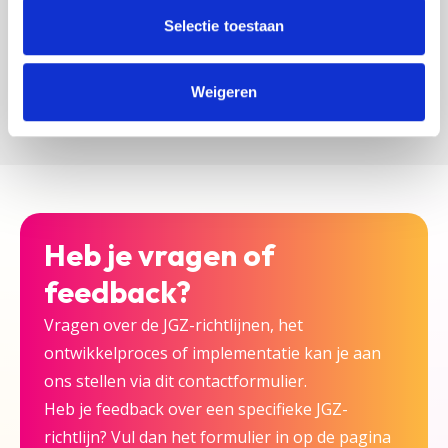
zijn bij deze JGZ-richtlijn.
Selectie toestaan
Versturen
Weigeren
Heb je vragen of
feedback?
Vragen over de JGZ-richtlijnen, het
ontwikkelproces of implementatie kan je aan
ons stellen via dit contactformulier.
Heb je feedback over een specifieke JGZ-
richtlijn? Vul dan het formulier in op de pagina