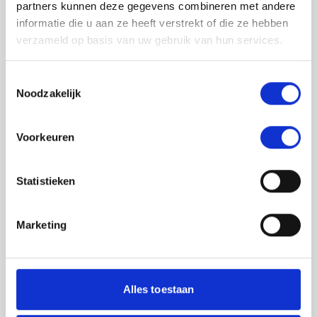
partners kunnen deze gegevens combineren met andere
informatie die u aan ze heeft verstrekt of die ze hebben
verzameld op basis van uw gebruik van hun services.
Toestemmingsselectie
Noodzakelijk
Jouw feedback wordt verwerkt door de
Voorkeuren
adviseurs van het team richtlijnen NCJ. Als zij
de vraag niet kunnen beantwoorden of als
feedback meegenomen wordt met de
Statistieken
herziening, wordt het feedback formulier
gedeeld met de richtlijnontwikkelaars.
Marketing
Toestemming
*
Ik ga akkoord dat mijn gegevens
worden gedeeld met de
Alles toestaan
richtlijnontwikkelaars die betrokken