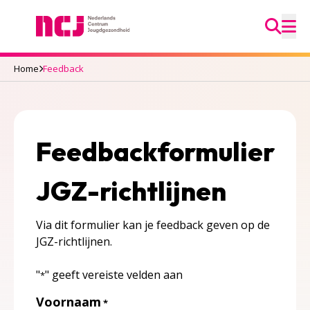
Ga na
Nederlands Centrum Jeugdgezondheid
M
Home
Feedback
Feedbackformulier
JGZ-richtlijnen
Via dit formulier kan je feedback geven op de
JGZ-richtlijnen.
"
" geeft vereiste velden aan
*
Voornaam
*