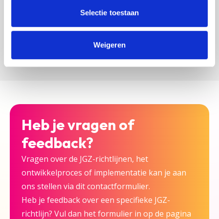
zijn bij deze JGZ-richtlijn.
Selectie toestaan
Versturen
Weigeren
Heb je vragen of
feedback?
Vragen over de JGZ-richtlijnen, het
ontwikkelproces of implementatie kan je aan
ons stellen via dit contactformulier.
Heb je feedback over een specifieke JGZ-
richtlijn? Vul dan het formulier in op de pagina