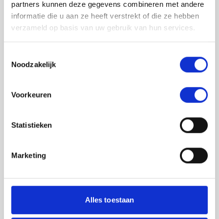
partners kunnen deze gegevens combineren met andere
informatie die u aan ze heeft verstrekt of die ze hebben
verzameld op basis van uw gebruik van hun services.
Toestemmingsselectie
Noodzakelijk
Jouw feedback wordt verwerkt door de
Voorkeuren
adviseurs van het team richtlijnen NCJ. Als zij
de vraag niet kunnen beantwoorden of als
feedback meegenomen wordt met de
Statistieken
herziening, wordt het feedback formulier
gedeeld met de richtlijnontwikkelaars.
Marketing
Toestemming
*
Ik ga akkoord dat mijn gegevens
worden gedeeld met de
Alles toestaan
richtlijnontwikkelaars die betrokken