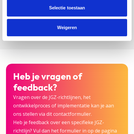
zijn bij deze JGZ-richtlijn.
Selectie toestaan
Versturen
Weigeren
Heb je vragen of
feedback?
Vragen over de JGZ-richtlijnen, het
ontwikkelproces of implementatie kan je aan
ons stellen via dit contactformulier.
Heb je feedback over een specifieke JGZ-
richtlijn? Vul dan het formulier in op de pagina