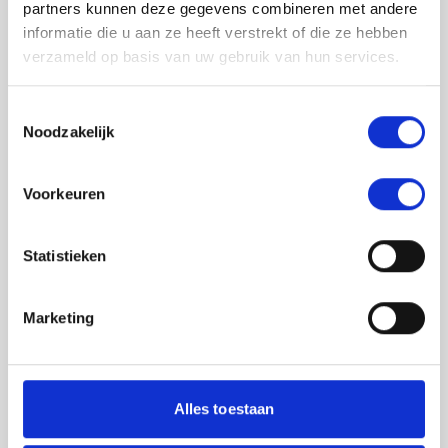
partners kunnen deze gegevens combineren met andere
informatie die u aan ze heeft verstrekt of die ze hebben
verzameld op basis van uw gebruik van hun services.
Toestemmingsselectie
Noodzakelijk
Jouw feedback wordt verwerkt door de
Voorkeuren
adviseurs van het team richtlijnen NCJ. Als zij
de vraag niet kunnen beantwoorden of als
feedback meegenomen wordt met de
Statistieken
herziening, wordt het feedback formulier
gedeeld met de richtlijnontwikkelaars.
Marketing
Toestemming
*
Ik ga akkoord dat mijn gegevens
worden gedeeld met de
Alles toestaan
richtlijnontwikkelaars die betrokken