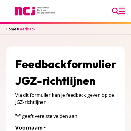
Ga na
Nederlands Centrum Jeugdgezondheid
M
Home
Feedback
Feedbackformulier
JGZ-richtlijnen
Via dit formulier kan je feedback geven op de
JGZ-richtlijnen.
"
" geeft vereiste velden aan
*
Voornaam
*