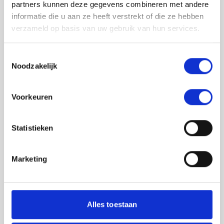
partners kunnen deze gegevens combineren met andere
informatie die u aan ze heeft verstrekt of die ze hebben
verzameld op basis van uw gebruik van hun services.
Toestemmingsselectie
Noodzakelijk
Jouw feedback wordt verwerkt door de
Voorkeuren
adviseurs van het team richtlijnen NCJ. Als zij
de vraag niet kunnen beantwoorden of als
feedback meegenomen wordt met de
Statistieken
herziening, wordt het feedback formulier
gedeeld met de richtlijnontwikkelaars.
Marketing
Toestemming
*
Ik ga akkoord dat mijn gegevens
worden gedeeld met de
Alles toestaan
richtlijnontwikkelaars die betrokken