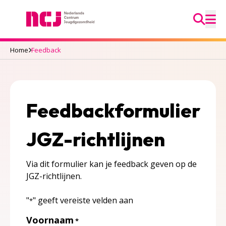
Ga na
Nederlands Centrum Jeugdgezondheid
M
Home
Feedback
Feedbackformulier
JGZ-richtlijnen
Via dit formulier kan je feedback geven op de
JGZ-richtlijnen.
"
" geeft vereiste velden aan
*
Voornaam
*