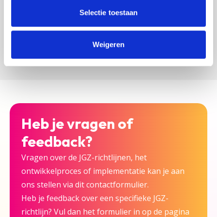
zijn bij deze JGZ-richtlijn.
Selectie toestaan
Versturen
Weigeren
Heb je vragen of
feedback?
Vragen over de JGZ-richtlijnen, het
ontwikkelproces of implementatie kan je aan
ons stellen via dit contactformulier.
Heb je feedback over een specifieke JGZ-
richtlijn? Vul dan het formulier in op de pagina