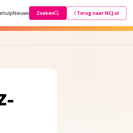
iehulp
Nieuws
Zoeken
Terug naar NCJ.nl
Deze link stuurt je teru
Z-