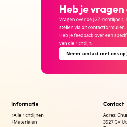
Heb je vragen
Vragen over de JGZ-richtlijnen,
stellen via dit contactformulier.
Heb je feedback over een specifi
van die richtlijn.
Neem contact met ons op
Informatie
Contact
Alle richtlijnen
Adres: Chur
Materialen
3527 GV Ut