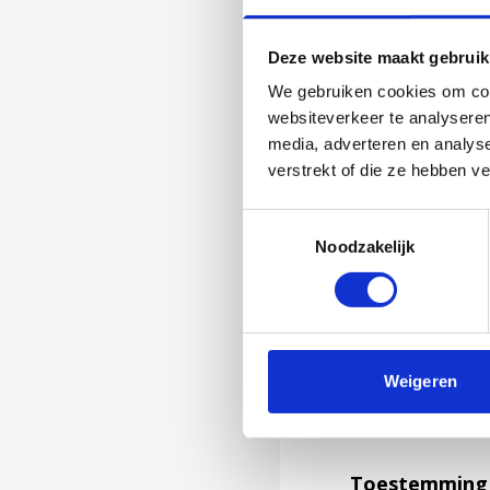
Deze website maakt gebruik
We gebruiken cookies om cont
websiteverkeer te analyseren
media, adverteren en analys
verstrekt of die ze hebben v
Toestemmingsselectie
Noodzakelijk
Jouw feedback wor
Weigeren
niet kunnen bea
feedback formuli
Toestemming