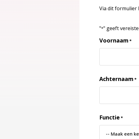
Via dit formulier
"
" geeft vereist
*
Voornaam
*
Achternaam
*
Functie
*