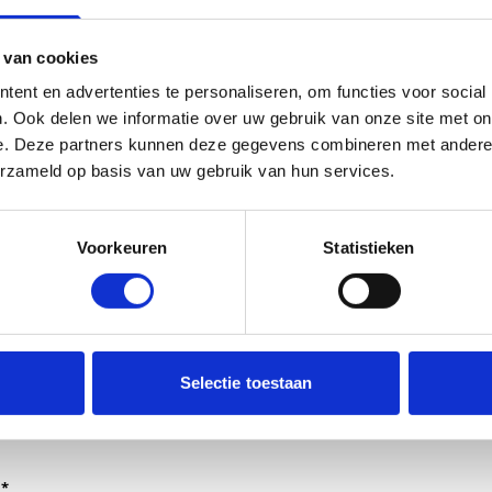
 van cookies
ent en advertenties te personaliseren, om functies voor social
. Ook delen we informatie over uw gebruik van onze site met on
e. Deze partners kunnen deze gegevens combineren met andere i
erzameld op basis van uw gebruik van hun services.
Voorkeuren
Statistieken
dt verwerkt door de adviseurs van het team richtlijnen NCJ.
Selectie toestaan
ntwoorden of als feedback meegenomen wordt met de herzi
er gedeeld met de richtlijnontwikkelaars.
*