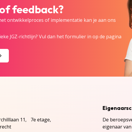
 of feedback?
 het ontwikkelproces of implementatie kan je aan ons
eke JGZ-richtlijn? Vul dan het formulier in op de pagina
Eigenaars
chilllaan 11, 7e etage,
De beroepsve
recht
eigenaar van 