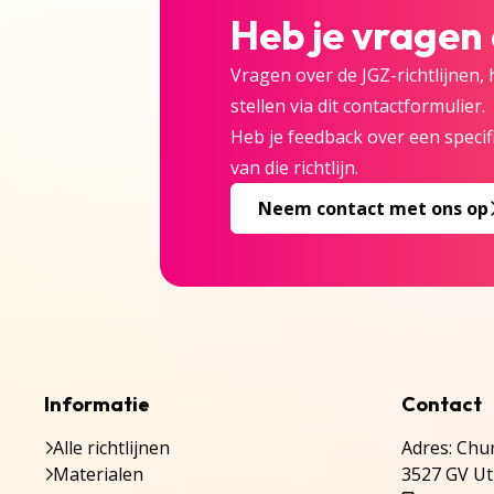
Heb je vragen
Vragen over de JGZ-richtlijnen,
stellen via dit contactformulier.
Heb je feedback over een specifi
van die richtlijn.
Neem contact met ons op
Informatie
Contact
Alle richtlijnen
Adres: Chur
Materialen
3527 GV Ut