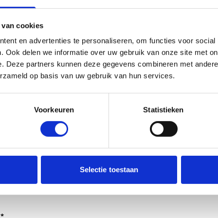
 van cookies
ent en advertenties te personaliseren, om functies voor social
. Ook delen we informatie over uw gebruik van onze site met on
e. Deze partners kunnen deze gegevens combineren met andere i
erzameld op basis van uw gebruik van hun services.
Voorkeuren
Statistieken
dt verwerkt door de adviseurs van het team richtlijnen NCJ.
Selectie toestaan
ntwoorden of als feedback meegenomen wordt met de herzi
er gedeeld met de richtlijnontwikkelaars.
*