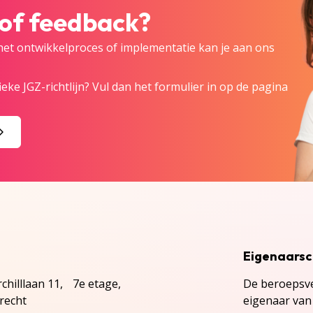
 of feedback?
 het ontwikkelproces of implementatie kan je aan ons
eke JGZ-richtlijn? Vul dan het formulier in op de pagina
Eigenaars
chilllaan 11, 7e etage,
De beroepsve
recht
eigenaar van 