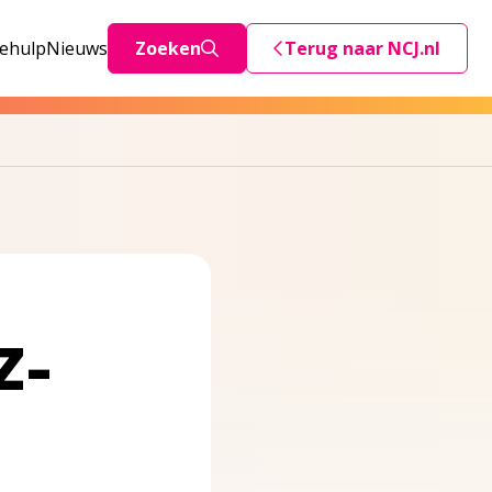
iehulp
Nieuws
Zoeken
Terug naar NCJ.nl
Deze link stuurt je teru
Z-