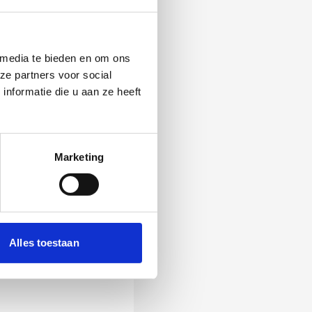
 media te bieden en om ons
ze partners voor social
nformatie die u aan ze heeft
Marketing
 Als zij de vraag
Alles toestaan
ening, wordt het