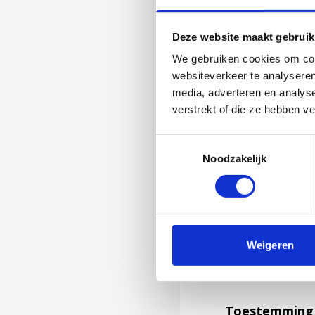
Deze website maakt gebruik
We gebruiken cookies om cont
websiteverkeer te analyseren
media, adverteren en analys
verstrekt of die ze hebben v
Toestemmingsselectie
Noodzakelijk
Jouw feedback wor
Weigeren
niet kunnen bea
feedback formuli
Toestemming