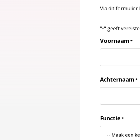
Via dit formulier
"
" geeft vereist
*
Voornaam
*
Achternaam
*
Functie
*