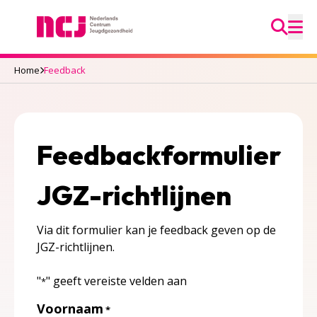
Ga na
Nederlands Centrum Jeugdgezondheid
M
Home
Feedback
Feedbackformulier
JGZ-richtlijnen
Via dit formulier kan je feedback geven op de
JGZ-richtlijnen.
"
" geeft vereiste velden aan
*
Voornaam
*