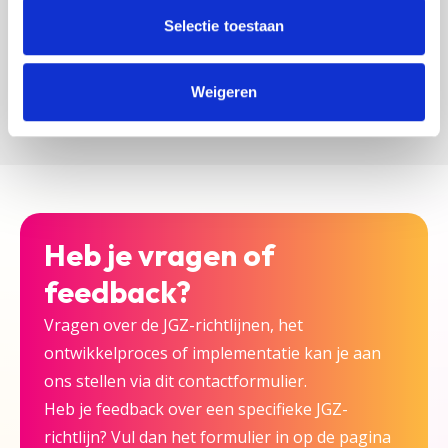
zijn bij deze JGZ-richtlijn.
Selectie toestaan
Versturen
Weigeren
Heb je vragen of
feedback?
Vragen over de JGZ-richtlijnen, het
ontwikkelproces of implementatie kan je aan
ons stellen via dit contactformulier.
Heb je feedback over een specifieke JGZ-
richtlijn? Vul dan het formulier in op de pagina