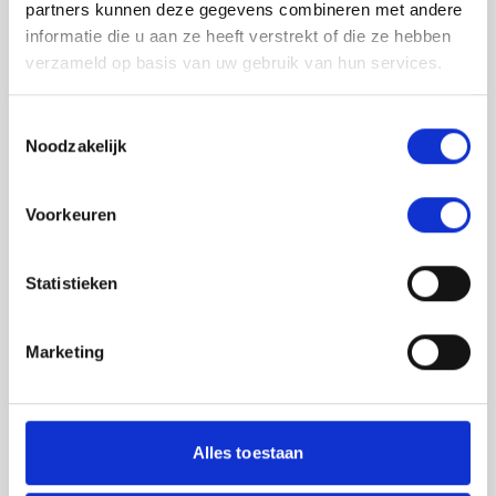
partners kunnen deze gegevens combineren met andere
informatie die u aan ze heeft verstrekt of die ze hebben
verzameld op basis van uw gebruik van hun services.
Toestemmingsselectie
Noodzakelijk
Jouw feedback wordt verwerkt door de
Voorkeuren
adviseurs van het team richtlijnen NCJ. Als zij
de vraag niet kunnen beantwoorden of als
feedback meegenomen wordt met de
Statistieken
herziening, wordt het feedback formulier
gedeeld met de richtlijnontwikkelaars.
Marketing
Toestemming
*
Ik ga akkoord dat mijn gegevens
worden gedeeld met de
Alles toestaan
richtlijnontwikkelaars die betrokken