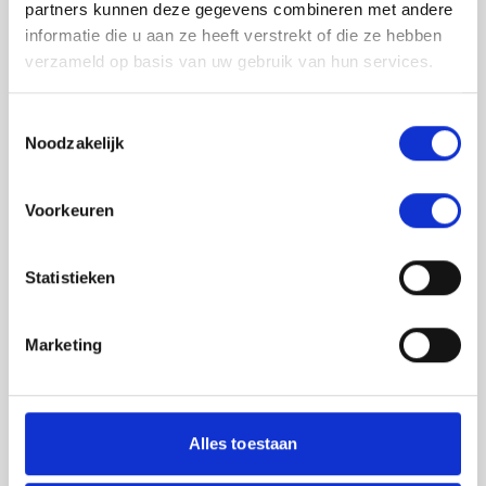
partners kunnen deze gegevens combineren met andere
informatie die u aan ze heeft verstrekt of die ze hebben
verzameld op basis van uw gebruik van hun services.
Toestemmingsselectie
Noodzakelijk
Jouw feedback wordt verwerkt door de
Voorkeuren
adviseurs van het team richtlijnen NCJ. Als zij
de vraag niet kunnen beantwoorden of als
feedback meegenomen wordt met de
Statistieken
herziening, wordt het feedback formulier
gedeeld met de richtlijnontwikkelaars.
Marketing
Toestemming
*
Ik ga akkoord dat mijn gegevens
worden gedeeld met de
Alles toestaan
richtlijnontwikkelaars die betrokken