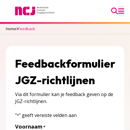
Ga na
Nederlands Centrum Jeugdgezondheid
M
Home
Feedback
Feedbackformulier
JGZ-richtlijnen
Via dit formulier kan je feedback geven op de
JGZ-richtlijnen.
"
" geeft vereiste velden aan
*
Voornaam
*