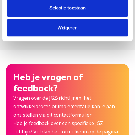
zijn bij deze JGZ-richtlijn.
Selectie toestaan
Versturen
Weigeren
Heb je vragen of
feedback?
Vragen over de JGZ-richtlijnen, het
ontwikkelproces of implementatie kan je aan
ons stellen via dit contactformulier.
Heb je feedback over een specifieke JGZ-
richtlijn? Vul dan het formulier in op de pagina