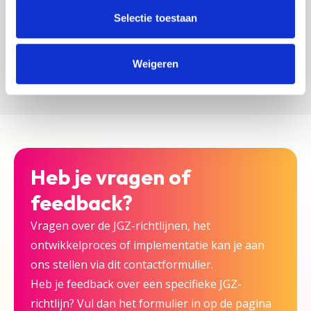
zijn bij deze JGZ-richtlijn.
Selectie toestaan
Versturen
Weigeren
Heb je vragen of
feedback?
Vragen over de JGZ-richtlijnen, het
ontwikkelproces of implementatie kan je aan
ons stellen via dit contactformulier.
Heb je feedback over een specifieke JGZ-
richtlijn? Vul dan het formulier in op de pagina