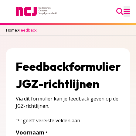
Ga na
Nederlands Centrum Jeugdgezondheid
M
Home
Feedback
Feedbackformulier
JGZ-richtlijnen
Via dit formulier kan je feedback geven op de
JGZ-richtlijnen.
"
" geeft vereiste velden aan
*
Voornaam
*