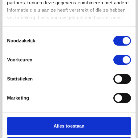
partners kunnen deze gegevens combineren met andere
informatie die u aan ze heeft verstrekt of die ze hebben
verzameld op basis van uw gebruik van hun services.
Toestemmingsselectie
Noodzakelijk
Jouw feedback wordt verwerkt door de
Voorkeuren
adviseurs van het team richtlijnen NCJ. Als zij
de vraag niet kunnen beantwoorden of als
feedback meegenomen wordt met de
Statistieken
herziening, wordt het feedback formulier
gedeeld met de richtlijnontwikkelaars.
Marketing
Toestemming
*
Ik ga akkoord dat mijn gegevens
worden gedeeld met de
Alles toestaan
richtlijnontwikkelaars die betrokken