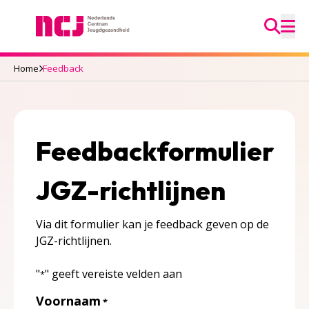
Ga na
Nederlands Centrum Jeugdgezondheid
M
Home
Feedback
Feedbackformulier
JGZ-richtlijnen
Via dit formulier kan je feedback geven op de
JGZ-richtlijnen.
"
" geeft vereiste velden aan
*
Voornaam
*