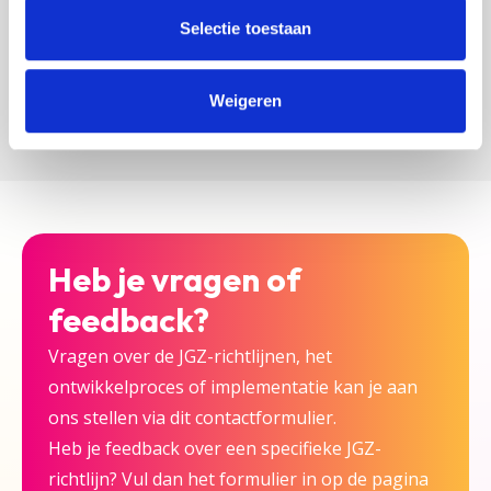
zijn bij deze JGZ-richtlijn.
Selectie toestaan
Versturen
Weigeren
Heb je vragen of
feedback?
Vragen over de JGZ-richtlijnen, het
ontwikkelproces of implementatie kan je aan
ons stellen via dit contactformulier.
Heb je feedback over een specifieke JGZ-
richtlijn? Vul dan het formulier in op de pagina