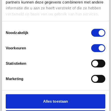
partners kunnen deze gegevens combineren met andere
informatie die u aan ze heeft verstrekt of die ze hebben
verzameld op basis van uw gebruik van hun services.
Toestemmingsselectie
Noodzakelijk
Jouw feedback wordt verwerkt door de
Voorkeuren
adviseurs van het team richtlijnen NCJ. Als zij
de vraag niet kunnen beantwoorden of als
feedback meegenomen wordt met de
Statistieken
herziening, wordt het feedback formulier
gedeeld met de richtlijnontwikkelaars.
Marketing
Toestemming
*
Ik ga akkoord dat mijn gegevens
worden gedeeld met de
Alles toestaan
richtlijnontwikkelaars die betrokken