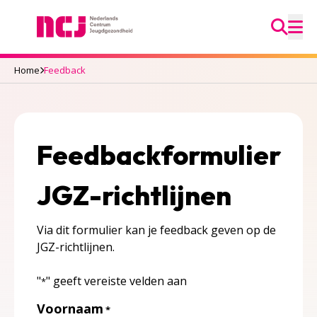
Ga na
Nederlands Centrum Jeugdgezondheid
M
Home
Feedback
Feedbackformulier
JGZ-richtlijnen
Via dit formulier kan je feedback geven op de
JGZ-richtlijnen.
"
" geeft vereiste velden aan
*
Voornaam
*