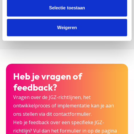
zijn bij deze JGZ-richtlijn.
Selectie toestaan
Versturen
Weigeren
Heb je vragen of
feedback?
Vragen over de JGZ-richtlijnen, het
ontwikkelproces of implementatie kan je aan
ons stellen via dit contactformulier.
Heb je feedback over een specifieke JGZ-
richtlijn? Vul dan het formulier in op de pagina