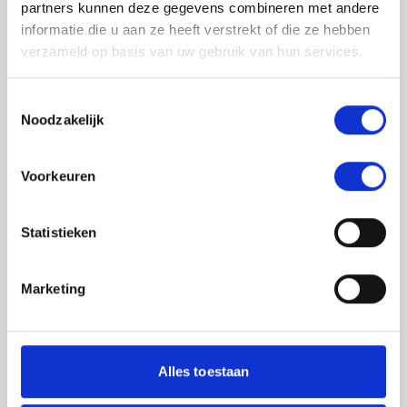
partners kunnen deze gegevens combineren met andere
informatie die u aan ze heeft verstrekt of die ze hebben
verzameld op basis van uw gebruik van hun services.
Toestemmingsselectie
Noodzakelijk
Jouw feedback wordt verwerkt door de
Voorkeuren
adviseurs van het team richtlijnen NCJ. Als zij
de vraag niet kunnen beantwoorden of als
feedback meegenomen wordt met de
Statistieken
herziening, wordt het feedback formulier
gedeeld met de richtlijnontwikkelaars.
Marketing
Toestemming
*
Ik ga akkoord dat mijn gegevens
worden gedeeld met de
Alles toestaan
richtlijnontwikkelaars die betrokken