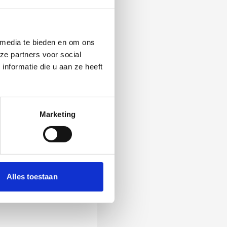
 media te bieden en om ons
ze partners voor social
nformatie die u aan ze heeft
Marketing
 Als zij de vraag
Alles toestaan
ening, wordt het