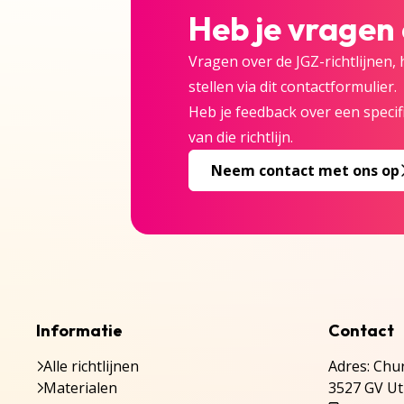
Heb je vragen
Vragen over de JGZ-richtlijnen,
stellen via dit contactformulier.
Heb je feedback over een specifi
van die richtlijn.
Neem contact met ons op
Informatie
Contact
Alle richtlijnen
Adres: Chur
Materialen
3527 GV Ut