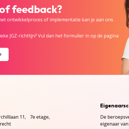
 of feedback?
 het ontwikkelproces of implementatie kan je aan ons
eke JGZ-richtlijn? Vul dan het formulier in op de pagina
Eigenaars
chilllaan 11, 7e etage,
De beroepsve
recht
eigenaar van 