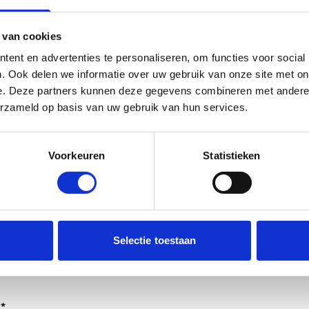
 van cookies
ent en advertenties te personaliseren, om functies voor social
. Ook delen we informatie over uw gebruik van onze site met on
e. Deze partners kunnen deze gegevens combineren met andere i
erzameld op basis van uw gebruik van hun services.
Voorkeuren
Statistieken
dt verwerkt door de adviseurs van het team richtlijnen NCJ.
Selectie toestaan
ntwoorden of als feedback meegenomen wordt met de herzi
er gedeeld met de richtlijnontwikkelaars.
*