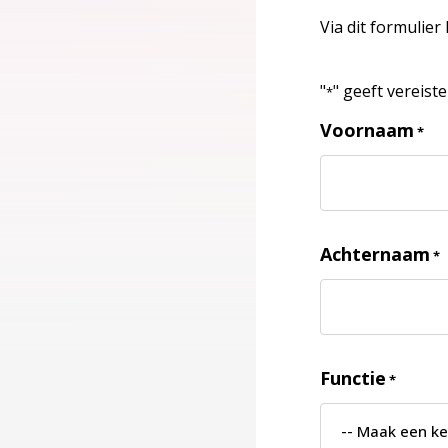
Via dit formulier
"
" geeft vereist
*
Voornaam
*
Achternaam
*
Functie
*