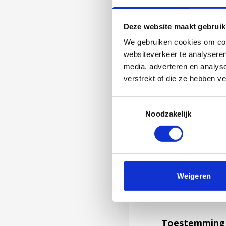
Deze website maakt gebruik
We gebruiken cookies om cont
websiteverkeer te analyseren
media, adverteren en analys
verstrekt of die ze hebben v
Toestemmingsselectie
Noodzakelijk
Jouw feedback wor
Weigeren
niet kunnen bea
feedback formuli
Toestemming