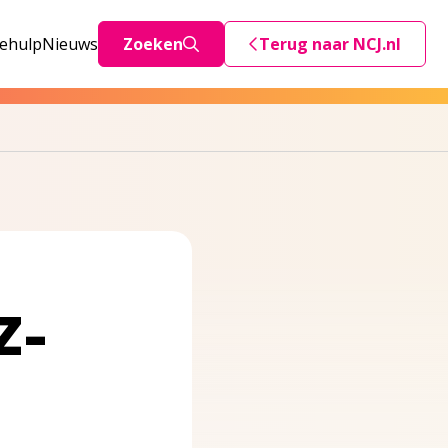
iehulp
Nieuws
Zoeken
Terug naar NCJ.nl
Deze link stuurt je teru
Z-