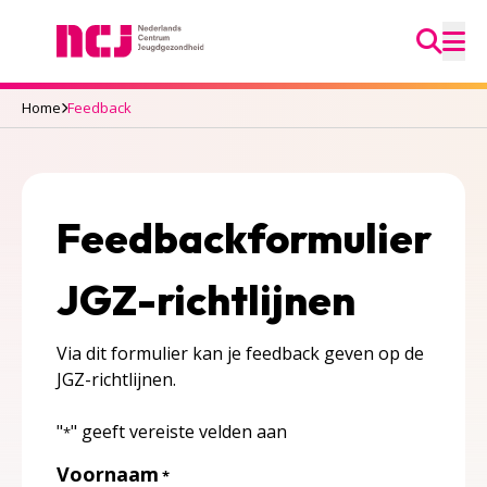
Ga na
Nederlands Centrum Jeugdgezondheid
M
Home
Feedback
Feedbackformulier
JGZ-richtlijnen
Via dit formulier kan je feedback geven op de
JGZ-richtlijnen.
"
" geeft vereiste velden aan
*
Voornaam
*