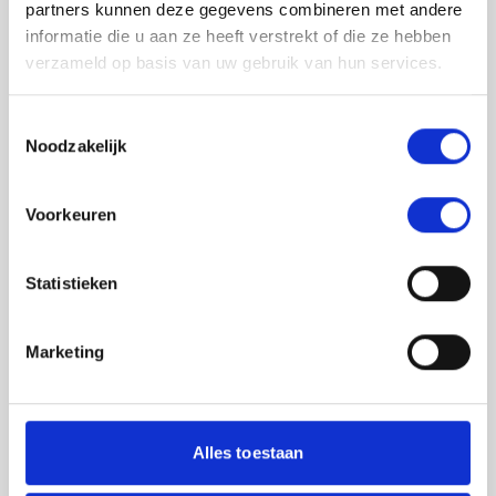
partners kunnen deze gegevens combineren met andere
informatie die u aan ze heeft verstrekt of die ze hebben
verzameld op basis van uw gebruik van hun services.
Toestemmingsselectie
Noodzakelijk
Jouw feedback wordt verwerkt door de
Voorkeuren
adviseurs van het team richtlijnen NCJ. Als zij
de vraag niet kunnen beantwoorden of als
feedback meegenomen wordt met de
Statistieken
herziening, wordt het feedback formulier
gedeeld met de richtlijnontwikkelaars.
Marketing
Toestemming
*
Ik ga akkoord dat mijn gegevens
worden gedeeld met de
Alles toestaan
richtlijnontwikkelaars die betrokken