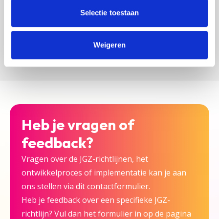
zijn bij deze JGZ-richtlijn.
Selectie toestaan
Versturen
Weigeren
Heb je vragen of
feedback?
Vragen over de JGZ-richtlijnen, het
ontwikkelproces of implementatie kan je aan
ons stellen via dit contactformulier.
Heb je feedback over een specifieke JGZ-
richtlijn? Vul dan het formulier in op de pagina