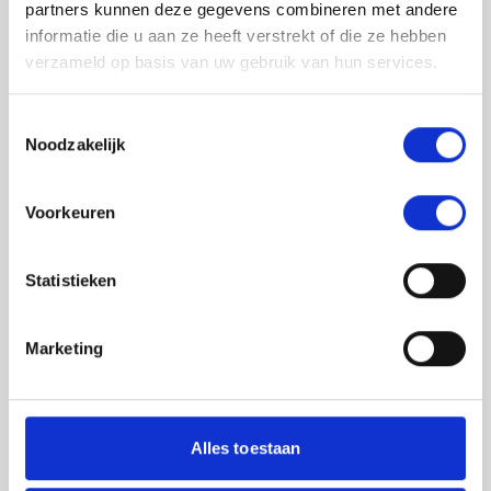
partners kunnen deze gegevens combineren met andere
informatie die u aan ze heeft verstrekt of die ze hebben
verzameld op basis van uw gebruik van hun services.
Toestemmingsselectie
Noodzakelijk
Jouw feedback wordt verwerkt door de
Voorkeuren
adviseurs van het team richtlijnen NCJ. Als zij
de vraag niet kunnen beantwoorden of als
feedback meegenomen wordt met de
Statistieken
herziening, wordt het feedback formulier
gedeeld met de richtlijnontwikkelaars.
Marketing
Toestemming
*
Ik ga akkoord dat mijn gegevens
worden gedeeld met de
Alles toestaan
richtlijnontwikkelaars die betrokken