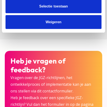
zijn bij deze JGZ-richtlijn.
Selectie toestaan
Versturen
Weigeren
Heb je vragen of
feedback?
Vragen over de JGZ-richtlijnen, het
ontwikkelproces of implementatie kan je aan
ons stellen via dit contactformulier.
Heb je feedback over een specifieke JGZ-
richtlijn? Vul dan het formulier in op de pagina