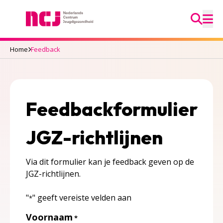
Ga na
Nederlands Centrum Jeugdgezondheid
M
Home
Feedback
Feedbackformulier
JGZ-richtlijnen
Via dit formulier kan je feedback geven op de
JGZ-richtlijnen.
"
" geeft vereiste velden aan
*
Voornaam
*