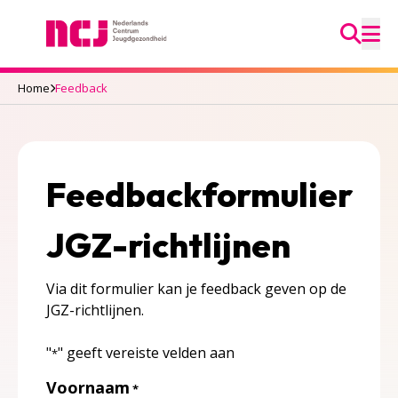
Ga na
Nederlands Centrum Jeugdgezondheid
M
Home
Feedback
Feedbackformulier
JGZ-richtlijnen
Via dit formulier kan je feedback geven op de
JGZ-richtlijnen.
"
" geeft vereiste velden aan
*
Voornaam
*