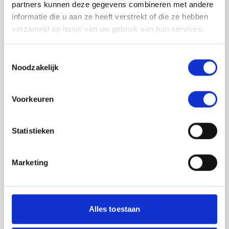
partners kunnen deze gegevens combineren met andere
informatie die u aan ze heeft verstrekt of die ze hebben
verzameld op basis van uw gebruik van hun services.
Toestemmingsselectie
Noodzakelijk
Jouw feedback wordt verwerkt door de
Voorkeuren
adviseurs van het team richtlijnen NCJ. Als zij
de vraag niet kunnen beantwoorden of als
feedback meegenomen wordt met de
Statistieken
herziening, wordt het feedback formulier
gedeeld met de richtlijnontwikkelaars.
Marketing
Toestemming
*
Ik ga akkoord dat mijn gegevens
worden gedeeld met de
Alles toestaan
richtlijnontwikkelaars die betrokken