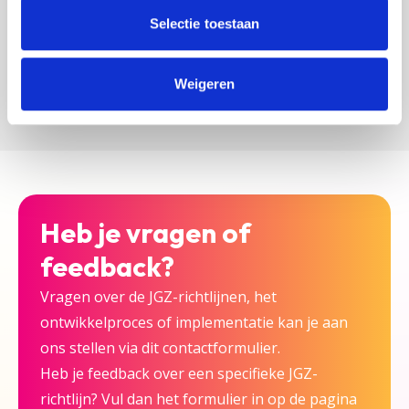
zijn bij deze JGZ-richtlijn.
Selectie toestaan
Versturen
Weigeren
Heb je vragen of
feedback?
Vragen over de JGZ-richtlijnen, het
ontwikkelproces of implementatie kan je aan
ons stellen via dit contactformulier.
Heb je feedback over een specifieke JGZ-
richtlijn? Vul dan het formulier in op de pagina