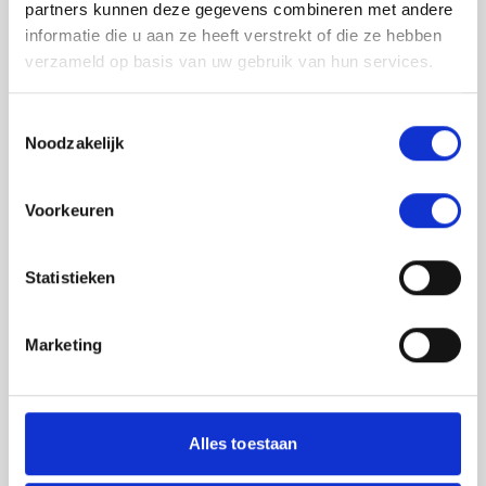
partners kunnen deze gegevens combineren met andere
informatie die u aan ze heeft verstrekt of die ze hebben
verzameld op basis van uw gebruik van hun services.
Toestemmingsselectie
Noodzakelijk
Jouw feedback wordt verwerkt door de
Voorkeuren
adviseurs van het team richtlijnen NCJ. Als zij
de vraag niet kunnen beantwoorden of als
feedback meegenomen wordt met de
Statistieken
herziening, wordt het feedback formulier
gedeeld met de richtlijnontwikkelaars.
Marketing
Toestemming
*
Ik ga akkoord dat mijn gegevens
worden gedeeld met de
Alles toestaan
richtlijnontwikkelaars die betrokken