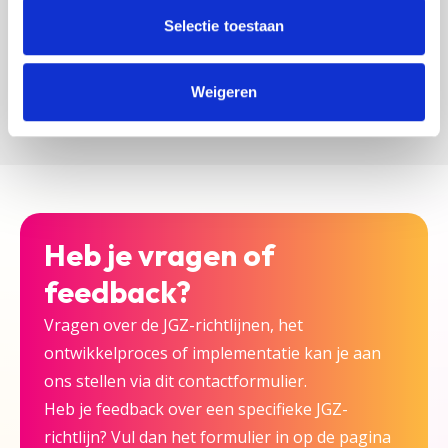
zijn bij deze JGZ-richtlijn.
Selectie toestaan
Versturen
Weigeren
Heb je vragen of
feedback?
Vragen over de JGZ-richtlijnen, het
ontwikkelproces of implementatie kan je aan
ons stellen via dit contactformulier.
Heb je feedback over een specifieke JGZ-
richtlijn? Vul dan het formulier in op de pagina