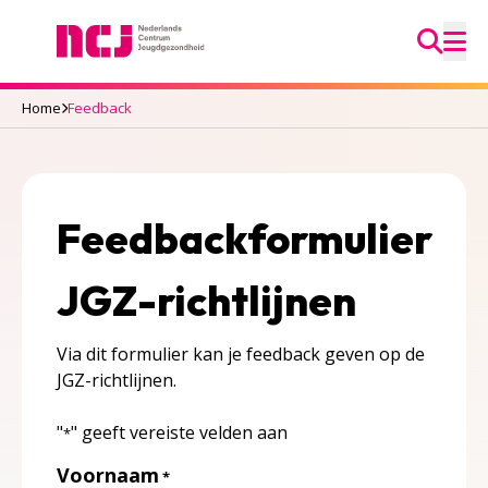
Ga na
Nederlands Centrum Jeugdgezondheid
M
Home
Feedback
Feedbackformulier
JGZ-richtlijnen
Via dit formulier kan je feedback geven op de
JGZ-richtlijnen.
"
" geeft vereiste velden aan
*
Voornaam
*