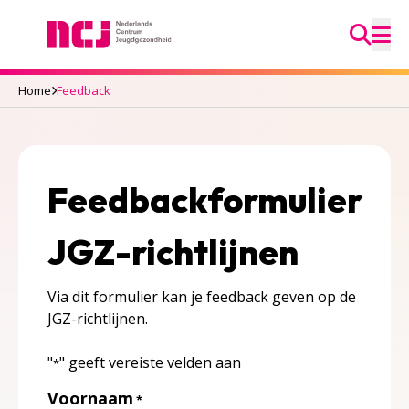
Ga na
Nederlands Centrum Jeugdgezondheid
M
Home
Feedback
Feedbackformulier
JGZ-richtlijnen
Via dit formulier kan je feedback geven op de
JGZ-richtlijnen.
"
" geeft vereiste velden aan
*
Voornaam
*