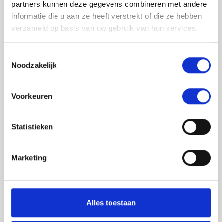
partners kunnen deze gegevens combineren met andere
informatie die u aan ze heeft verstrekt of die ze hebben
verzameld op basis van uw gebruik van hun services.
Toestemmingsselectie
Noodzakelijk
Jouw feedback wordt verwerkt door de
Voorkeuren
adviseurs van het team richtlijnen NCJ. Als zij
de vraag niet kunnen beantwoorden of als
feedback meegenomen wordt met de
Statistieken
herziening, wordt het feedback formulier
gedeeld met de richtlijnontwikkelaars.
Marketing
Toestemming
*
Ik ga akkoord dat mijn gegevens
worden gedeeld met de
Alles toestaan
richtlijnontwikkelaars die betrokken