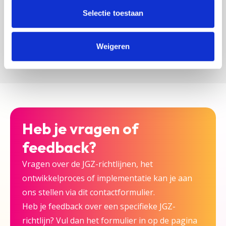
zijn bij deze JGZ-richtlijn.
Selectie toestaan
Versturen
Weigeren
Heb je vragen of
feedback?
Vragen over de JGZ-richtlijnen, het
ontwikkelproces of implementatie kan je aan
ons stellen via dit contactformulier.
Heb je feedback over een specifieke JGZ-
richtlijn? Vul dan het formulier in op de pagina