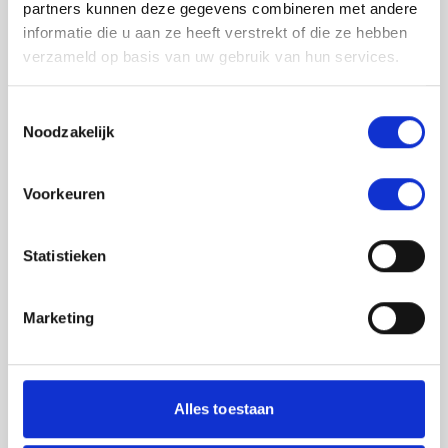
partners kunnen deze gegevens combineren met andere
informatie die u aan ze heeft verstrekt of die ze hebben
verzameld op basis van uw gebruik van hun services.
Toestemmingsselectie
Noodzakelijk
Jouw feedback wordt verwerkt door de
Voorkeuren
adviseurs van het team richtlijnen NCJ. Als zij
de vraag niet kunnen beantwoorden of als
feedback meegenomen wordt met de
Statistieken
herziening, wordt het feedback formulier
gedeeld met de richtlijnontwikkelaars.
Marketing
Toestemming
*
Ik ga akkoord dat mijn gegevens
worden gedeeld met de
Alles toestaan
richtlijnontwikkelaars die betrokken