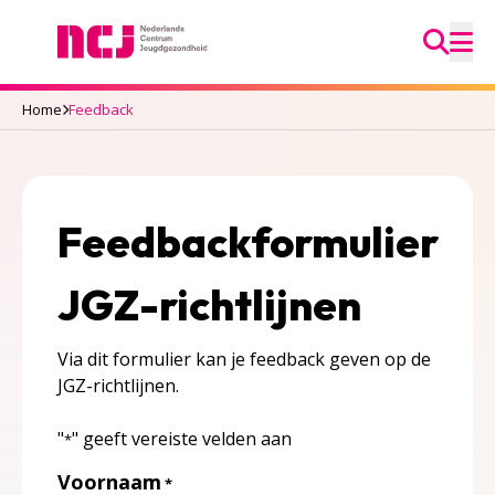
Ga na
Nederlands Centrum Jeugdgezondheid
M
Home
Feedback
Feedbackformulier
JGZ-richtlijnen
Via dit formulier kan je feedback geven op de
JGZ-richtlijnen.
"
" geeft vereiste velden aan
*
Voornaam
*