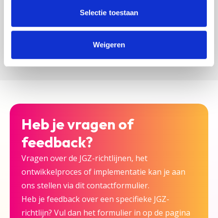
zijn bij deze JGZ-richtlijn.
Selectie toestaan
Versturen
Weigeren
Heb je vragen of
feedback?
Vragen over de JGZ-richtlijnen, het
ontwikkelproces of implementatie kan je aan
ons stellen via dit contactformulier.
Heb je feedback over een specifieke JGZ-
richtlijn? Vul dan het formulier in op de pagina