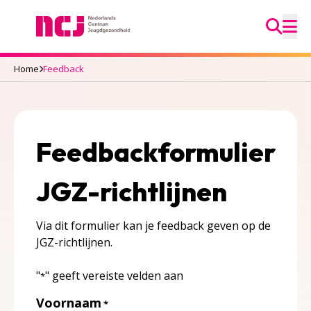
Ga na
Nederlands Centrum Jeugdgezondheid
M
Home
Feedback
Feedbackformulier
JGZ-richtlijnen
Via dit formulier kan je feedback geven op de
JGZ-richtlijnen.
"
" geeft vereiste velden aan
*
Voornaam
*