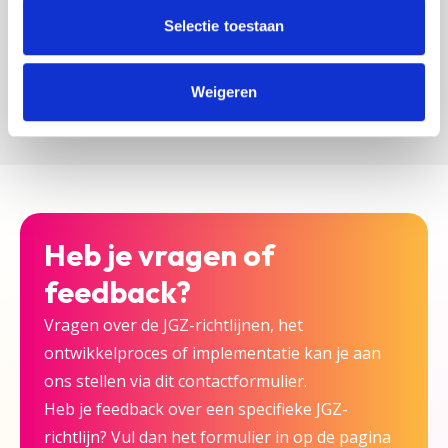
zijn bij deze JGZ-richtlijn.
Selectie toestaan
Versturen
Weigeren
Heb je vragen of
feedback?
Vragen over de JGZ-richtlijnen, het
ontwikkelproces of implementatie kan je aan
ons stellen via dit contactformulier.
Heb je feedback over een specifieke JGZ-
richtlijn? Vul dan het formulier in op de pagina