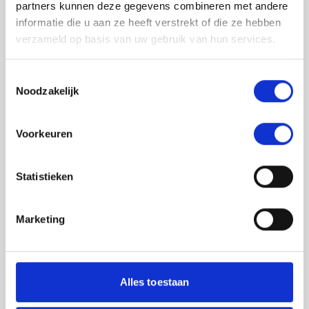
partners kunnen deze gegevens combineren met andere
informatie die u aan ze heeft verstrekt of die ze hebben
verzameld op basis van uw gebruik van hun services.
Toestemmingsselectie
Noodzakelijk
Jouw feedback wordt verwerkt door de
Voorkeuren
adviseurs van het team richtlijnen NCJ. Als zij
de vraag niet kunnen beantwoorden of als
feedback meegenomen wordt met de
Statistieken
herziening, wordt het feedback formulier
gedeeld met de richtlijnontwikkelaars.
Marketing
Toestemming
*
Ik ga akkoord dat mijn gegevens
worden gedeeld met de
Alles toestaan
richtlijnontwikkelaars die betrokken