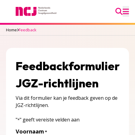
Ga na
Nederlands Centrum Jeugdgezondheid
M
Home
Feedback
Feedbackformulier
JGZ-richtlijnen
Via dit formulier kan je feedback geven op de
JGZ-richtlijnen.
"
" geeft vereiste velden aan
*
Voornaam
*