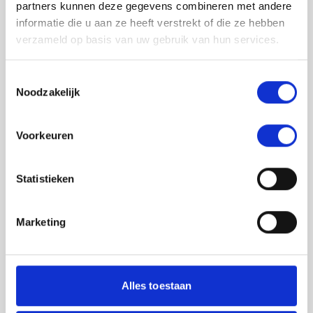
partners kunnen deze gegevens combineren met andere
informatie die u aan ze heeft verstrekt of die ze hebben
verzameld op basis van uw gebruik van hun services.
Toestemmingsselectie
Noodzakelijk
Jouw feedback wordt verwerkt door de
Voorkeuren
adviseurs van het team richtlijnen NCJ. Als zij
de vraag niet kunnen beantwoorden of als
feedback meegenomen wordt met de
Statistieken
herziening, wordt het feedback formulier
gedeeld met de richtlijnontwikkelaars.
Marketing
Toestemming
*
Ik ga akkoord dat mijn gegevens
worden gedeeld met de
Alles toestaan
richtlijnontwikkelaars die betrokken