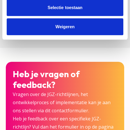
zijn bij deze JGZ-richtlijn.
Selectie toestaan
Versturen
Weigeren
Heb je vragen of
feedback?
Vragen over de JGZ-richtlijnen, het
ontwikkelproces of implementatie kan je aan
ons stellen via dit contactformulier.
Heb je feedback over een specifieke JGZ-
richtlijn? Vul dan het formulier in op de pagina