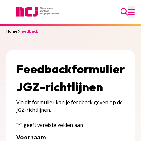
Ga na
Nederlands Centrum Jeugdgezondheid
M
Home
Feedback
Feedbackformulier
JGZ-richtlijnen
Via dit formulier kan je feedback geven op de
JGZ-richtlijnen.
"
" geeft vereiste velden aan
*
Voornaam
*