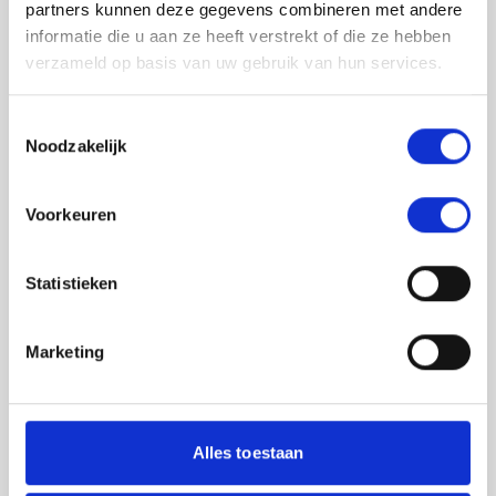
partners kunnen deze gegevens combineren met andere
informatie die u aan ze heeft verstrekt of die ze hebben
verzameld op basis van uw gebruik van hun services.
Toestemmingsselectie
Noodzakelijk
Jouw feedback wordt verwerkt door de
Voorkeuren
adviseurs van het team richtlijnen NCJ. Als zij
de vraag niet kunnen beantwoorden of als
feedback meegenomen wordt met de
Statistieken
herziening, wordt het feedback formulier
gedeeld met de richtlijnontwikkelaars.
Marketing
Toestemming
*
Ik ga akkoord dat mijn gegevens
worden gedeeld met de
Alles toestaan
richtlijnontwikkelaars die betrokken