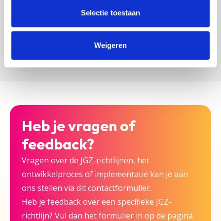
zijn bij deze JGZ-richtlijn.
Selectie toestaan
Versturen
Weigeren
Heb je vragen of
feedback?
Vragen over de JGZ-richtlijnen, het
ontwikkelproces of implementatie kan je aan
ons stellen via dit contactformulier.
Heb je feedback over een specifieke JGZ-
richtlijn? Vul dan het formulier in op de pagina