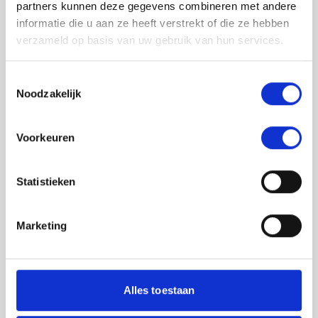
partners kunnen deze gegevens combineren met andere
informatie die u aan ze heeft verstrekt of die ze hebben
verzameld op basis van uw gebruik van hun services.
Toestemmingsselectie
Noodzakelijk
Jouw feedback wordt verwerkt door de
Voorkeuren
adviseurs van het team richtlijnen NCJ. Als zij
de vraag niet kunnen beantwoorden of als
feedback meegenomen wordt met de
Statistieken
herziening, wordt het feedback formulier
gedeeld met de richtlijnontwikkelaars.
Marketing
Toestemming
*
Ik ga akkoord dat mijn gegevens
worden gedeeld met de
Alles toestaan
richtlijnontwikkelaars die betrokken