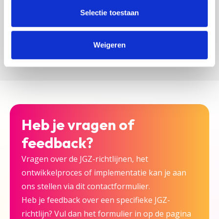
zijn bij deze JGZ-richtlijn.
Selectie toestaan
Versturen
Weigeren
Heb je vragen of
feedback?
Vragen over de JGZ-richtlijnen, het
ontwikkelproces of implementatie kan je aan
ons stellen via dit contactformulier.
Heb je feedback over een specifieke JGZ-
richtlijn? Vul dan het formulier in op de pagina