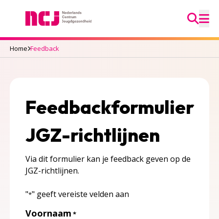
Ga na
Nederlands Centrum Jeugdgezondheid
M
Home
Feedback
Feedbackformulier
JGZ-richtlijnen
Via dit formulier kan je feedback geven op de
JGZ-richtlijnen.
"
" geeft vereiste velden aan
*
Voornaam
*