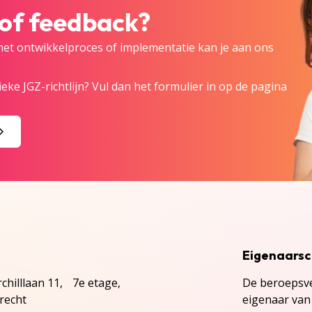
 of feedback?
 het ontwikkelproces of implementatie kan je aan ons
eke JGZ-richtlijn? Vul dan het formulier in op de pagina
Eigenaars
chilllaan 11, 7e etage,
De beroepsve
recht
eigenaar van 