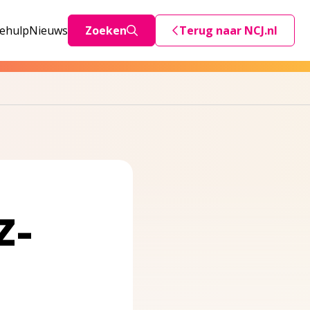
iehulp
Nieuws
Zoeken
Terug naar NCJ.nl
Deze link stuurt je teru
Z-