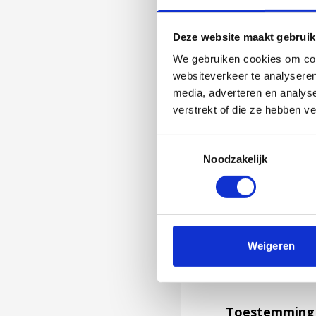
Deze website maakt gebruik
We gebruiken cookies om cont
websiteverkeer te analyseren
media, adverteren en analys
verstrekt of die ze hebben v
Toestemmingsselectie
Noodzakelijk
Jouw feedback wor
Weigeren
niet kunnen bea
feedback formuli
Toestemming