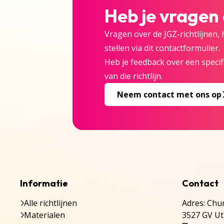
Heb je vragen
Vragen over de JGZ-richtlijnen,
stellen via dit contactformulier.
Heb je feedback over een specifi
van die richtlijn.
Neem contact met ons op
Informatie
Contact
Alle richtlijnen
Adres: Chur
Materialen
3527 GV Ut