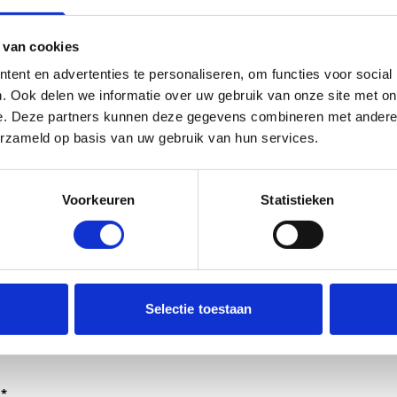
 van cookies
ent en advertenties te personaliseren, om functies voor social
. Ook delen we informatie over uw gebruik van onze site met on
e. Deze partners kunnen deze gegevens combineren met andere i
erzameld op basis van uw gebruik van hun services.
Voorkeuren
Statistieken
dt verwerkt door de adviseurs van het team richtlijnen NCJ.
Selectie toestaan
ntwoorden of als feedback meegenomen wordt met de herzi
er gedeeld met de richtlijnontwikkelaars.
*