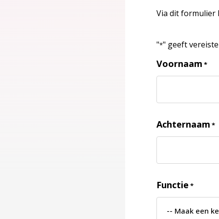
Via dit formulier
"
" geeft vereist
*
Voornaam
*
Achternaam
*
Functie
*