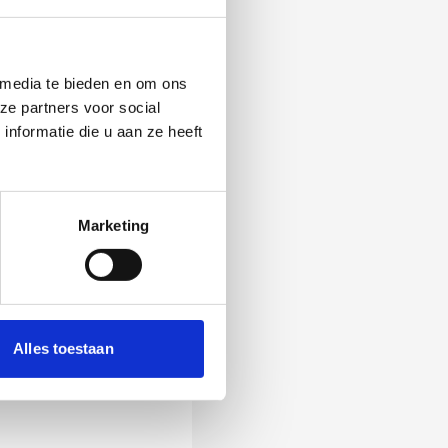
 media te bieden en om ons
ze partners voor social
nformatie die u aan ze heeft
Marketing
 Als zij de vraag
Alles toestaan
ening, wordt het