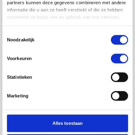
partners kunnen deze gegevens combineren met andere
informatie die u aan ze heeft verstrekt of die ze hebben
verzameld op basis van uw gebruik van hun services.
Toestemmingsselectie
Noodzakelijk
Jouw feedback wordt verwerkt door de
Voorkeuren
adviseurs van het team richtlijnen NCJ. Als zij
de vraag niet kunnen beantwoorden of als
feedback meegenomen wordt met de
Statistieken
herziening, wordt het feedback formulier
gedeeld met de richtlijnontwikkelaars.
Marketing
Toestemming
*
Ik ga akkoord dat mijn gegevens
worden gedeeld met de
Alles toestaan
richtlijnontwikkelaars die betrokken