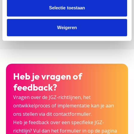
zijn bij deze JGZ-richtlijn.
Selectie toestaan
Versturen
Weigeren
Heb je vragen of
feedback?
Vragen over de JGZ-richtlijnen, het
ontwikkelproces of implementatie kan je aan
ons stellen via dit contactformulier.
Heb je feedback over een specifieke JGZ-
richtlijn? Vul dan het formulier in op de pagina