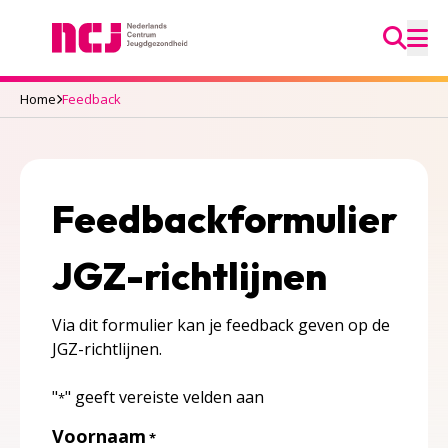
Ga na
Nederlands Centrum Jeugdgezondheid
M
Home
Feedback
Feedbackformulier
JGZ-richtlijnen
Via dit formulier kan je feedback geven op de
JGZ-richtlijnen.
"
" geeft vereiste velden aan
*
Voornaam
*