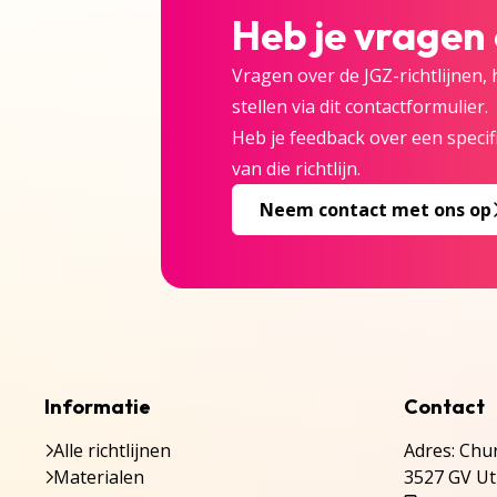
Heb je vragen
Vragen over de JGZ-richtlijnen,
stellen via dit contactformulier.
Heb je feedback over een specifi
van die richtlijn.
Neem contact met ons op
Informatie
Contact
Alle richtlijnen
Adres: Chur
Materialen
3527 GV Ut