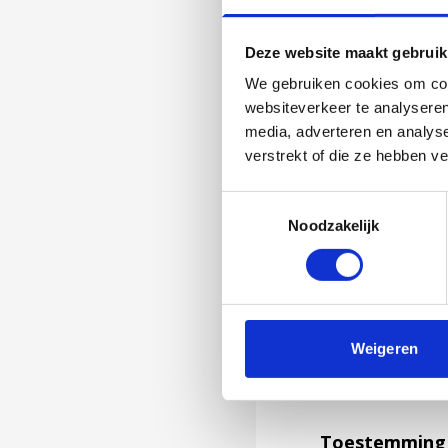
Deze website maakt gebruik
We gebruiken cookies om cont
websiteverkeer te analyseren
media, adverteren en analys
verstrekt of die ze hebben v
Toestemmingsselectie
Noodzakelijk
Jouw feedback wor
Weigeren
niet kunnen bea
feedback formuli
Toestemming