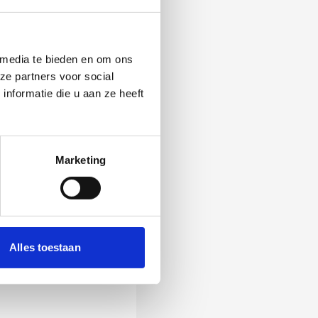
 media te bieden en om ons
ze partners voor social
nformatie die u aan ze heeft
Marketing
 Als zij de vraag
Alles toestaan
ening, wordt het