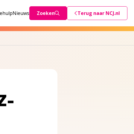
iehulp
Nieuws
Zoeken
Terug naar NCJ.nl
Deze link stuurt je teru
Z-