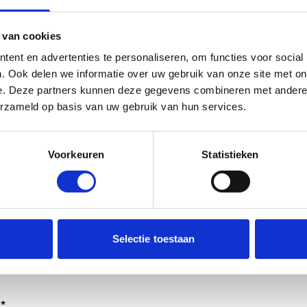
 van cookies
ent en advertenties te personaliseren, om functies voor social
. Ook delen we informatie over uw gebruik van onze site met on
e. Deze partners kunnen deze gegevens combineren met andere i
erzameld op basis van uw gebruik van hun services.
Voorkeuren
Statistieken
dt verwerkt door de adviseurs van het team richtlijnen NCJ.
Selectie toestaan
ntwoorden of als feedback meegenomen wordt met de herzi
er gedeeld met de richtlijnontwikkelaars.
*