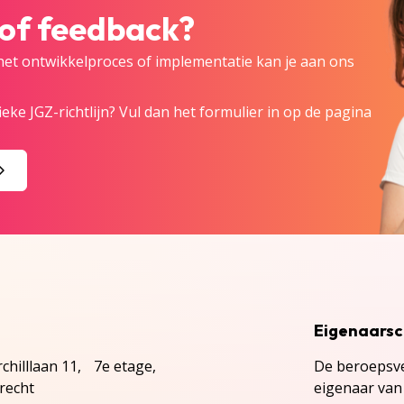
 of feedback?
 het ontwikkelproces of implementatie kan je aan ons
eke JGZ-richtlijn? Vul dan het formulier in op de pagina
Eigenaars
chilllaan 11, 7e etage,
De beroepsve
recht
eigenaar van 