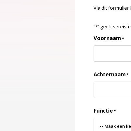
Via dit formulier
"
" geeft vereist
*
Voornaam
*
Achternaam
*
Functie
*