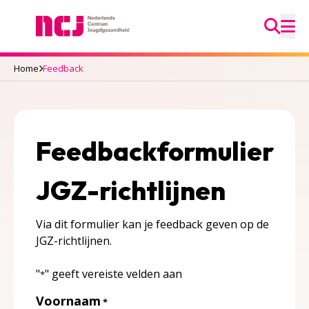
Ga na
Nederlands Centrum Jeugdgezondheid
M
Home
Feedback
Feedbackformulier
JGZ-richtlijnen
Via dit formulier kan je feedback geven op de
JGZ-richtlijnen.
"
" geeft vereiste velden aan
*
Voornaam
*