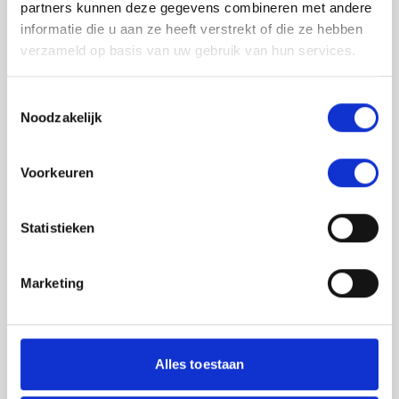
partners kunnen deze gegevens combineren met andere
informatie die u aan ze heeft verstrekt of die ze hebben
verzameld op basis van uw gebruik van hun services.
Toestemmingsselectie
Noodzakelijk
Jouw feedback wordt verwerkt door de
Voorkeuren
adviseurs van het team richtlijnen NCJ. Als zij
de vraag niet kunnen beantwoorden of als
feedback meegenomen wordt met de
Statistieken
herziening, wordt het feedback formulier
gedeeld met de richtlijnontwikkelaars.
Marketing
Toestemming
*
Ik ga akkoord dat mijn gegevens
worden gedeeld met de
Alles toestaan
richtlijnontwikkelaars die betrokken