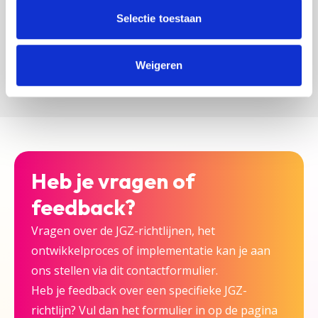
zijn bij deze JGZ-richtlijn.
Selectie toestaan
Versturen
Weigeren
Heb je vragen of
feedback?
Vragen over de JGZ-richtlijnen, het
ontwikkelproces of implementatie kan je aan
ons stellen via dit contactformulier.
Heb je feedback over een specifieke JGZ-
richtlijn? Vul dan het formulier in op de pagina