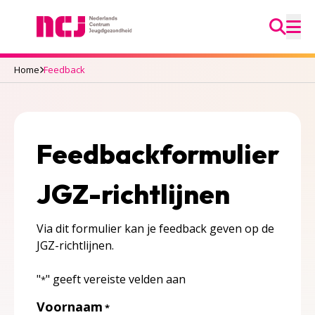
Ga na
Nederlands Centrum Jeugdgezondheid
M
Home
Feedback
Feedbackformulier
JGZ-richtlijnen
Via dit formulier kan je feedback geven op de
JGZ-richtlijnen.
"
" geeft vereiste velden aan
*
Voornaam
*