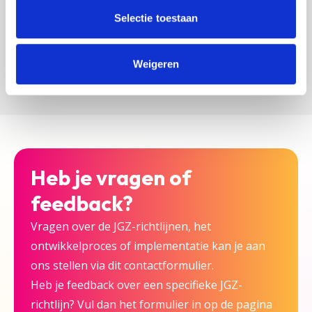
zijn bij deze JGZ-richtlijn.
Selectie toestaan
Versturen
Weigeren
Heb je vragen of
feedback?
Vragen over de JGZ-richtlijnen, het
ontwikkelproces of implementatie kan je aan
ons stellen via dit contactformulier.
Heb je feedback over een specifieke JGZ-
richtlijn? Vul dan het formulier in op de pagina