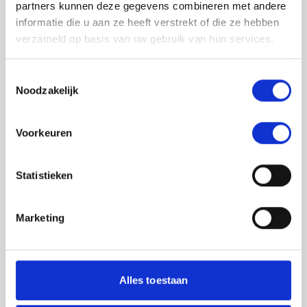
partners kunnen deze gegevens combineren met andere
informatie die u aan ze heeft verstrekt of die ze hebben
verzameld op basis van uw gebruik van hun services.
Toestemmingsselectie
Noodzakelijk
Jouw feedback wordt verwerkt door de
Voorkeuren
adviseurs van het team richtlijnen NCJ. Als zij
de vraag niet kunnen beantwoorden of als
feedback meegenomen wordt met de
Statistieken
herziening, wordt het feedback formulier
gedeeld met de richtlijnontwikkelaars.
Marketing
Toestemming
*
Ik ga akkoord dat mijn gegevens
worden gedeeld met de
Alles toestaan
richtlijnontwikkelaars die betrokken