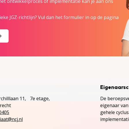
 het ontwikkelproces of implementatie kan je aan ons
eke JGZ-richtlijn? Vul dan het formulier in op de pagina
Eigenaars
chilllaan 11, 7e etage,
De beroepsve
recht
eigenaar van 
0405
gehele cyclu
iaat@ncj.nl
implementatie