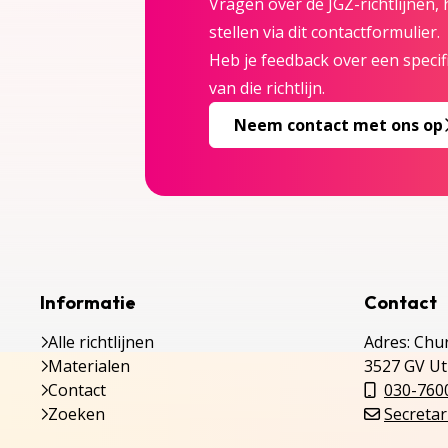
Vragen over de JGZ-richtlijnen,
stellen via dit contactformulier.
Heb je feedback over een specifi
van die richtlijn.
Neem contact met ons op
Informatie
Contact
Alle richtlijnen
Adres: Chur
Materialen
3527 GV Ut
Contact
030-760
Zoeken
Secretar