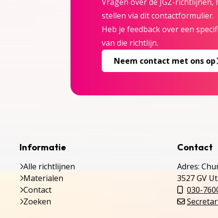
Vragen over de JGZ-richtlijnen,
stellen via dit contactformulier.
Heb je feedback over een specifi
van die richtlijn.
Neem contact met ons op
Informatie
Contact
Alle richtlijnen
Adres: Chur
Materialen
3527 GV Ut
Contact
030-760
Zoeken
Secretar