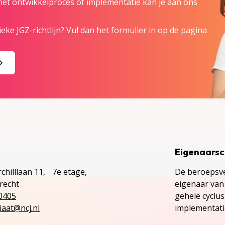
 het ontwikkelproces of implementatie kan je aan ons
eke JGZ-richtlijn? Vul dan het formulier in op de pagina
Eigenaars
chilllaan 11, 7e etage,
De beroepsve
recht
eigenaar van 
0405
gehele cyclu
iaat@ncj.nl
implementatie