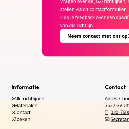
Vragen over de JGZ-richtlijnen,
stellen via dit contactformulier.
Heb je feedback over een specifi
van die richtlijn.
Neem contact met ons op
Informatie
Contact
Alle richtlijnen
Adres: Chur
Materialen
3527 GV Ut
Contact
030-760
Zoeken
Secretar