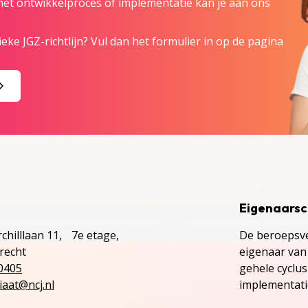
 het ontwikkelproces of implementatie kan je aan ons
eke JGZ-richtlijn? Vul dan het formulier in op de pagina
Eigenaars
chilllaan 11, 7e etage,
De beroepsve
recht
eigenaar van 
0405
gehele cyclu
iaat@ncj.nl
implementatie