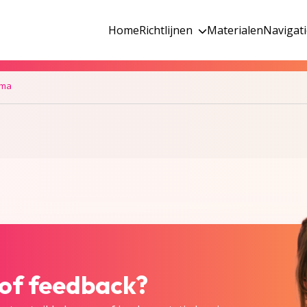
Home
Richtlijnen
Materialen
Navigat
tma
 of feedback?