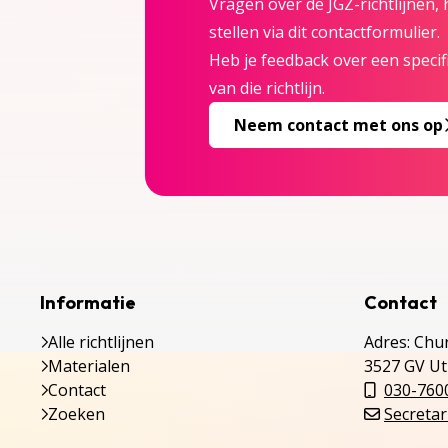
Vragen over de JGZ-richtlijnen,
stellen via dit contactformulier.
Heb je feedback over een specifi
van die richtlijn.
Neem contact met ons op
Informatie
Contact
Alle richtlijnen
Adres: Chur
Materialen
3527 GV Ut
Contact
030-760
Zoeken
Secretar