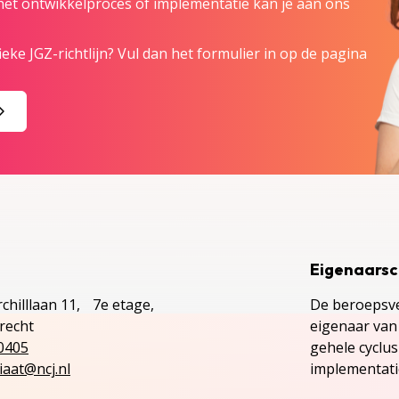
 het ontwikkelproces of implementatie kan je aan ons
eke JGZ-richtlijn? Vul dan het formulier in op de pagina
Eigenaars
chilllaan 11, 7e etage,
De beroepsve
recht
eigenaar van 
0405
gehele cyclu
iaat@ncj.nl
implementatie