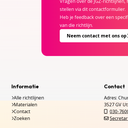
Vragen over de JGZ-richtlijnen,
stellen via dit contactformulier.
Heb je feedback over een specifi
van die richtlijn.
Neem contact met ons op
Informatie
Contact
Alle richtlijnen
Adres: Chur
Materialen
3527 GV Ut
Contact
030-760
Zoeken
Secretar