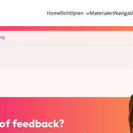
Home
Richtlijnen
Materialen
Navigat
ing
 of feedback?