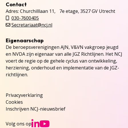
Contact
Adres: Churchilllaan 11, 7e etage, 3527 GV Utrecht
030-7600405
Secretariaat@ncj.nl
Eigenaarschap
De beroepsverenigingen AJN, V&VN vakgroep jeugd
en NVDA zijn eigenaar van alle JGZ Richtlijnen. Het NCJ
voert de regie op de gehele cyclus van ontwikkeling,
herziening, onderhoud en implementatie van de JGZ-
richtlijnen.
Privacyverklaring
Cookies
Inschrijven NCJ-nieuwsbrief
Ga naar NCJs Linked
Ga naar NCJs You
Volg ons op