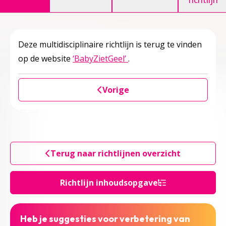
richtlijn
Deze multidisciplinaire richtlijn is terug te vinden
Deze linkt opent in een n
op de website
‘BabyZietGeel’
.
Vorige
Terug naar richtlijnen overzicht
Richtlijn inhoudsopgave
Heb je suggesties voor verbetering van