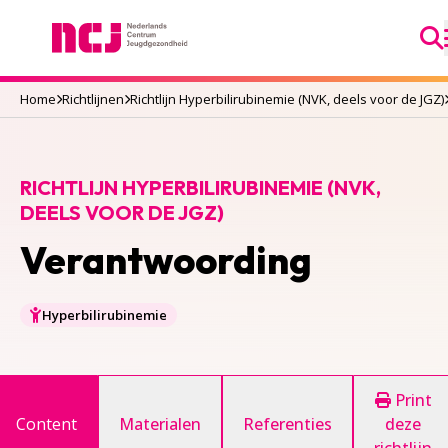
Ga
Nederlands Centrum Jeugdgezondheid
Home
Richtlijnen
Richtlijn Hyperbilirubinemie (NVK, deels voor de JGZ)
RICHTLIJN HYPERBILIRUBINEMIE (NVK,
DEELS VOOR DE JGZ)
Verantwoording
Hyperbilirubinemie
Print
Content
Materialen
Referenties
deze