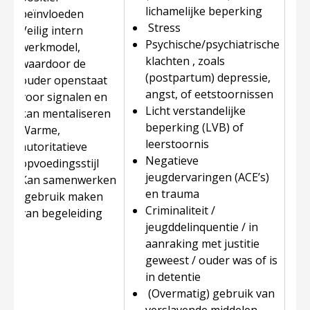
lichamelijke beperking
beïnvloeden
Stress
Veilig intern
Psychische/psychiatrische
werkmodel,
klachten , zoals
waardoor de
(postpartum) depressie,
ouder openstaat
angst, of eetstoornissen
voor signalen en
Licht verstandelijke
kan mentaliseren
beperking (LVB) of
Warme,
leerstoornis
autoritatieve
Negatieve
opvoedingsstijl
jeugdervaringen (ACE’s)
Kan samenwerken
en trauma
/gebruik maken
Criminaliteit /
van begeleiding
jeugddelinquentie / in
aanraking met justitie
geweest / ouder was of is
in detentie
(Overmatig) gebruik van