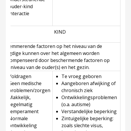
ouder-kind
interactie
KIND
Belemmerende factoren op het niveau van de
jeugdige kunnen over het algemeen worden
gecompenseerd door beschermende factoren op
het niveau van de ouder(s) en het gezin.
Voldragen
Te vroeg geboren
Geen medische
Aangeboren afwijking of
problemen/zorgen
chronisch ziek
Makkelijk,
Ontwikkelingsproblemen
regelmatig
(o.a. autisme)
temperament
Verstandelijke beperking
Normale
Zintuigelijke beperking:
ontwikkeling
zoals slechte visus,