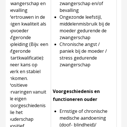
zwangerschap en
zwangerschap en/of
bevalling
bevalling
Vertrouwen in de
Ongezonde leefstijl,
eigen kwaliteit als
middelenmisbruik bij de
opvoeder
moeder gedurende de
Afgeronde
zwangerschap
opleiding (Bijv. een
Chronische angst /
afgeronde
paniek bij de moeder /
startkwalificatie):
stress gedurende
meer kans op
zwangerschap
werk en stabiel
inkomen.
Positieve
Voorgeschiedenis en
ervaringen vanuit
de eigen
functioneren ouder
voorgeschiedenis
Ernstige of chronische
die het
medische aandoening
ouderschap
(doof- blindheid)/
positief