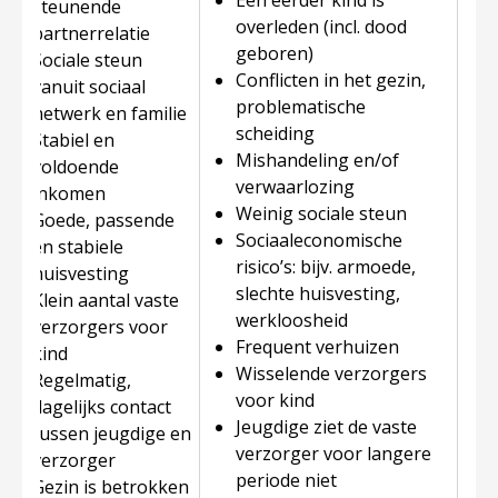
Een eerder kind is
steunende
overleden (incl. dood
partnerrelatie
geboren)
Sociale steun
Conflicten in het gezin,
vanuit sociaal
problematische
netwerk en familie
scheiding
Stabiel en
Mishandeling en/of
voldoende
verwaarlozing
inkomen
Weinig sociale steun
Goede, passende
Sociaaleconomische
en stabiele
risico’s: bijv. armoede,
huisvesting
slechte huisvesting,
Klein aantal vaste
werkloosheid
verzorgers voor
Frequent verhuizen
kind
Wisselende verzorgers
Regelmatig,
voor kind
dagelijks contact
Jeugdige ziet de vaste
tussen jeugdige en
verzorger voor langere
verzorger
periode niet
Gezin is betrokken