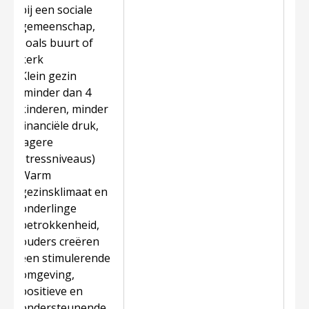
bij een sociale
gemeenschap,
zoals buurt of
kerk
Klein gezin
(minder dan 4
kinderen, minder
financiële druk,
lagere
stressniveaus)
Warm
gezinsklimaat en
onderlinge
betrokkenheid,
ouders creëren
een stimulerende
omgeving,
positieve en
ondersteunende