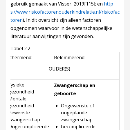
gebruik gemaakt van Visser, 2019
[115]
; en
http
s://www.risicofactorenouderkindrelatie.nl/risicofac
toren
). In dit overzicht zijn alleen factoren
opgenomen waarvoor in de wetenschappelijke
literatuur aanwijzingen zijn gevonden.
Tabel 2.2
Beschermend:
Belemmerend:
OUDER(S)
Fysieke
Zwangerschap en
gezondheid
geboorte
Mentale
gezondheid
Ongewenste of
Gewenste
ongeplande
zwangerschap
zwangerschap
Ongecompliceerde
Gecompliceerde