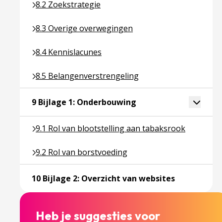
Ga naar pagina over 8.2 Zoekstrategie
8.2 Zoekstrategie
Ga naar pagina over 8.3 Overige overwegingen
8.3 Overige overwegingen
Ga naar pagina over 8.4 Kennislacunes
8.4 Kennislacunes
Ga naar pagina over 8.5 Belangenverstrengeling
8.5 Belangenverstrengeling
Ga naar pagina over 9 
Toggle 
9 Bijlage 1: Onderbouwing
Ga naar pagina over 9.1 Rol van blootstelling aan 
9.1 Rol van blootstelling aan tabaksrook
Ga naar pagina over 9.2 Rol van borstvoeding
9.2 Rol van borstvoeding
Ga naar pagi
10 Bijlage 2: Overzicht van websites
Heb je suggesties voor