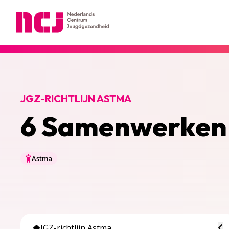
Nederlands Centrum Jeugdgezondheid
JGZ-RICHTLIJN ASTMA
6 Samenwerken
Astma
To
JGZ-richtlijn Astma