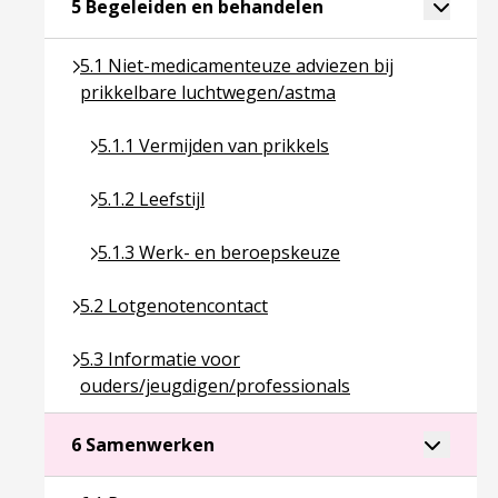
Ga naar pagina over
Toggle 
5 Begeleiden en behandelen
Ga naar pagina over 5.1 Niet-medicamenteuze advi
5.1 Niet-medicamenteuze adviezen bij
prikkelbare luchtwegen/astma
Ga naar pagina over 5.1.1 Vermijden van prikkels
5.1.1 Vermijden van prikkels
Ga naar pagina over 5.1.2 Leefstijl
5.1.2 Leefstijl
Ga naar pagina over 5.1.3 Werk- en beroepskeuz
5.1.3 Werk- en beroepskeuze
Ga naar pagina over 5.2 Lotgenotencontact
5.2 Lotgenotencontact
Ga naar pagina over 5.3 Informatie voor ouders/je
5.3 Informatie voor
ouders/jeugdigen/professionals
Ga naar pagina over 6 Samenwer
Toggle a
6 Samenwerken