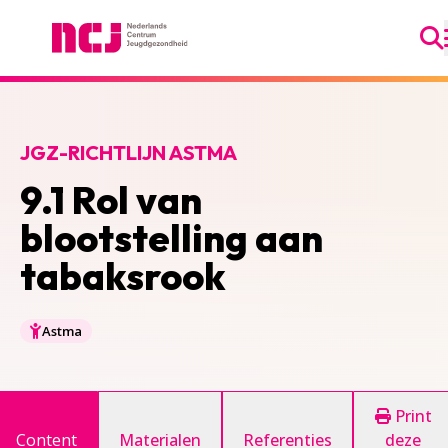
Ga
Nederlands Centrum Jeugdgezondheid
JGZ-RICHTLIJN ASTMA
9.1 Rol van
blootstelling aan
tabaksrook
Astma
Print
Content
Materialen
Referenties
deze