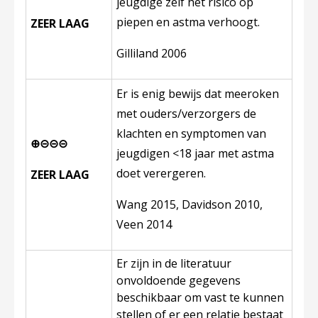
jeugdige zelf het risico op
piepen en astma verhoogt.
ZEER LAAG
Gilliland 2006
Er is enig bewijs dat meeroken
met ouders/verzorgers de
klachten en symptomen van
⊕⊝⊝⊝
jeugdigen <18 jaar met astma
doet verergeren.
ZEER LAAG
Wang 2015, Davidson 2010,
Veen 2014
Er zijn in de literatuur
onvoldoende gegevens
beschikbaar om vast te kunnen
stellen of er een relatie bestaat