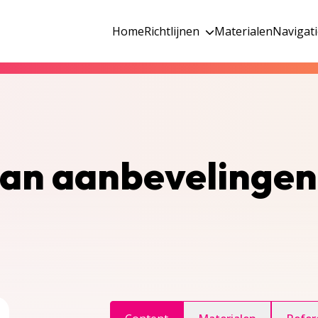
Home
Richtlijnen
Materialen
Navigat
van aanbevelingen
ggle inhoudsopgave