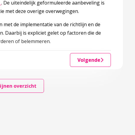
Deze linkt opent in een nieuw tabblad
k
. De uiteindelijk geformuleerde aanbeveling is
tie met deze overige overwegingen.
n met de implementatie van de richtlijn en de
 Daarbij is expliciet gelet op factoren die de
vorderen of belemmeren.
Volgende
ijnen overzicht