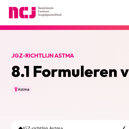
Nederlands Centrum Jeugdgezondheid
JGZ-RICHTLIJN ASTMA
8.1 Formuleren 
Astma
To
JGZ-richtlijn Astma