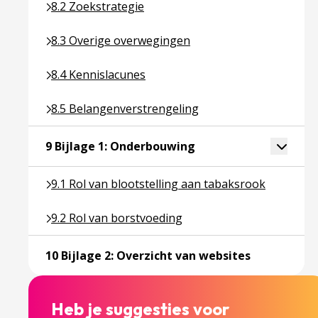
Ga naar pagina over 8.2 Zoekstrategie
8.2 Zoekstrategie
Ga naar pagina over 8.3 Overige overwegingen
8.3 Overige overwegingen
Ga naar pagina over 8.4 Kennislacunes
8.4 Kennislacunes
Ga naar pagina over 8.5 Belangenverstrengeling
8.5 Belangenverstrengeling
Ga naar pagina over 9 
Toggle 
9 Bijlage 1: Onderbouwing
Ga naar pagina over 9.1 Rol van blootstelling aan 
9.1 Rol van blootstelling aan tabaksrook
Ga naar pagina over 9.2 Rol van borstvoeding
9.2 Rol van borstvoeding
Ga naar pagi
10 Bijlage 2: Overzicht van websites
Heb je suggesties voor