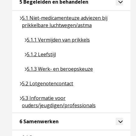
Ga naar pagina over
Toggle 
5 Begeleiden en behandelen
Ga naar pagina over 5.1 Niet-medicamenteuze advi
5.1 Niet-medicamenteuze adviezen bij
prikkelbare luchtwegen/astma
Ga naar pagina over 5.1.1 Vermijden van prikkels
5.1.1 Vermijden van prikkels
Ga naar pagina over 5.1.2 Leefstijl
5.1.2 Leefstijl
Ga naar pagina over 5.1.3 Werk- en beroepskeuz
5.1.3 Werk- en beroepskeuze
Ga naar pagina over 5.2 Lotgenotencontact
5.2 Lotgenotencontact
Ga naar pagina over 5.3 Informatie voor ouders/je
5.3 Informatie voor
ouders/jeugdigen/professionals
Ga naar pagina over 6 Samenwer
Toggle 
6 Samenwerken