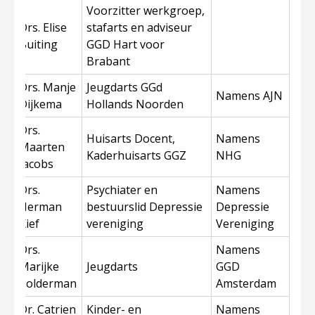
Voorzitter werkgroep,
Drs. Elise
stafarts en adviseur
Buiting
GGD Hart voor
Brabant
Drs. Manje
Jeugdarts GGd
Namens AJN
Dijkema
Hollands Noorden
Drs.
Huisarts Docent,
Namens
Maarten
Kaderhuisarts GGZ
NHG
Jacobs
Drs.
Psychiater en
Namens
Herman
bestuurslid Depressie
Depressie
Kief
vereniging
Vereniging
Drs.
Namens
Marijke
Jeugdarts
GGD
Polderman
Amsterdam
Dr. Catrien
Kinder- en
Namens