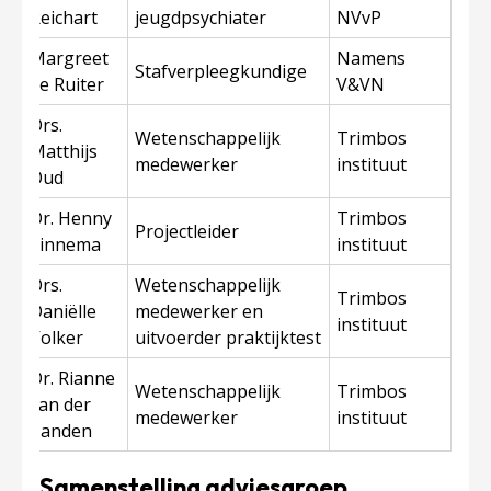
Reichart
jeugdpsychiater
NVvP
Margreet
Namens
Stafverpleegkundige
de Ruiter
V&VN
Drs.
Wetenschappelijk
Trimbos
Matthijs
medewerker
instituut
Oud
Dr. Henny
Trimbos
Projectleider
Sinnema
instituut
Drs.
Wetenschappelijk
Trimbos
Daniëlle
medewerker en
instituut
Volker
uitvoerder praktijktest
Dr. Rianne
Wetenschappelijk
Trimbos
van der
medewerker
instituut
Zanden
Samenstelling adviesgroep