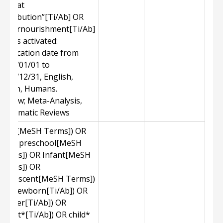
OR “fat
distribution”[Ti/Ab] OR
undernourishment[Ti/Ab]
Filters activated:
Publication date from
2007/01/01 to
2017/12/31, English,
Dutch, Humans.
Review; Meta-Analysis,
Systematic Reviews
Child[MeSH Terms]) OR
child, preschool[MeSH
Terms]) OR Infant[MeSH
Terms]) OR
adolescent[MeSH Terms])
OR Newborn[Ti/Ab]) OR
toddler[Ti/Ab]) OR
Infant*[Ti/Ab]) OR child*