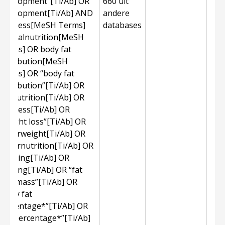
development”[Ti/Ab] OR
660 uit
development[Ti/Ab] AND
andere
thinness[MeSH Terms]
databases
OR malnutrition[MeSH
Terms] OR body fat
distribution[MeSH
Terms] OR “body fat
distribution”[Ti/Ab] OR
malnutrition[Ti/Ab] OR
thinness[Ti/Ab] OR
“weight loss”[Ti/Ab] OR
underweight[Ti/Ab] OR
undernutrition[Ti/Ab] OR
stunting[Ti/Ab] OR
wasting[Ti/Ab] OR “fat
free mass”[Ti/Ab] OR
“body fat
percentage*”[Ti/Ab] OR
“fat percentage*”[Ti/Ab]