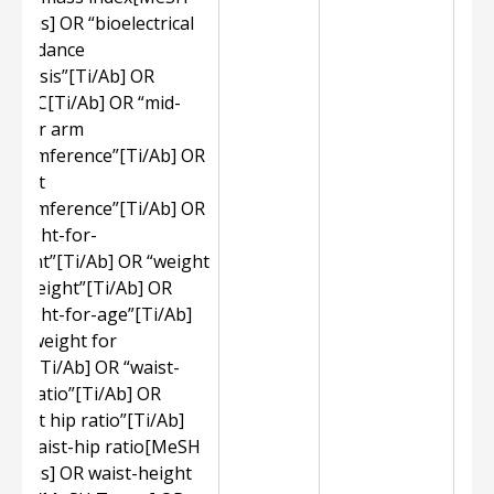
Terms] OR “bioelectrical
impedance
analysis”[Ti/Ab] OR
MUAC[Ti/Ab] OR “mid-
upper arm
circumference”[Ti/Ab] OR
“waist
circumference”[Ti/Ab] OR
“weight-for-
height”[Ti/Ab] OR “weight
for height”[Ti/Ab] OR
“weight-for-age”[Ti/Ab]
OR “weight for
age”[Ti/Ab] OR “waist-
hip-ratio”[Ti/Ab] OR
“waist hip ratio”[Ti/Ab]
OR waist-hip ratio[MeSH
Terms] OR waist-height