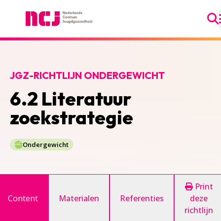
Ga
Nederlands Centrum Jeugdgezondheid
JGZ-RICHTLIJN ONDERGEWICHT
6.2 Literatuur
zoekstrategie
Ondergewicht
Print
Content
Materialen
Referenties
deze
richtlijn