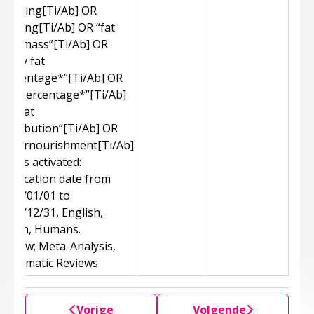
stunting[Ti/Ab] OR
wasting[Ti/Ab] OR “fat
free mass”[Ti/Ab] OR
“body fat
percentage*”[Ti/Ab] OR
“fat percentage*”[Ti/Ab]
OR “fat
distribution”[Ti/Ab] OR
undernourishment[Ti/Ab]
Filters activated:
Publication date from
2007/01/01 to
2017/12/31, English,
Dutch, Humans.
Review; Meta-Analysis,
Systematic Reviews
Vorige
Volgende