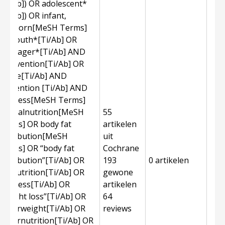
[Ti/Ab]) OR adolescent*
[Ti/Ab]) OR infant,
newborn[MeSH Terms]
OR youth*[Ti/Ab] OR
Teenager*[Ti/Ab] AND
intervention[Ti/Ab] OR
advice[Ti/Ab] AND
prevention [Ti/Ab] AND
thinness[MeSH Terms]
OR malnutrition[MeSH
55
Terms] OR body fat
artikelen
distribution[MeSH
uit
Terms] OR “body fat
Cochrane
distribution”[Ti/Ab] OR
193
0 artikelen
malnutrition[Ti/Ab] OR
gewone
thinness[Ti/Ab] OR
artikelen
“weight loss”[Ti/Ab] OR
64
underweight[Ti/Ab] OR
reviews
undernutrition[Ti/Ab] OR