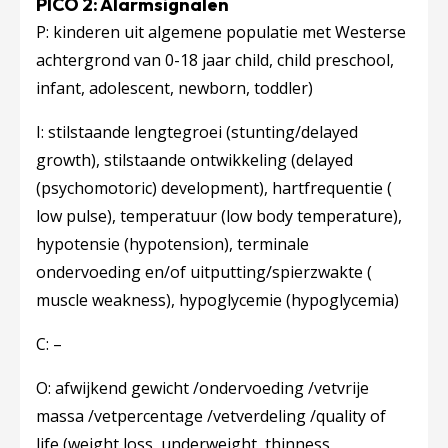
PICO 2: Alarmsignalen
P: kinderen uit algemene populatie met Westerse
achtergrond van 0-18 jaar ​
child, child preschool,
infant, adolescent, newborn, toddler
)​
I: stilstaande lengtegroei (​
stunting/delayed
growth
​), stilstaande ontwikkeling (​
delayed
(psychomotoric) development
​), hartfrequentie (​
low pulse
​), temperatuur (​
low body temperature
​),
hypotensie (​
hypotension
​), terminale
ondervoeding en/of uitputting/spierzwakte (​
muscle weakness
​), hypoglycemie (​
hypoglycemia
​)
C: –
O: afwijkend gewicht /ondervoeding /vetvrije
massa /vetpercentage /vetverdeling /quality of
life (​
weight loss, underweight, thinness,