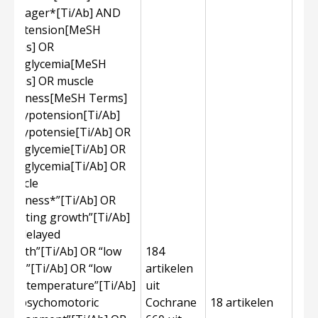
Teenager*[Ti/Ab] AND
hypotension[MeSH
Terms] OR
hypoglycemia[MeSH
Terms] OR muscle
weakness[MeSH Terms]
OR hypotension[Ti/Ab]
OR hypotensie[Ti/Ab] OR
hypoglycemie[Ti/Ab] OR
hypoglycemia[Ti/Ab] OR
“muscle
weakness*”[Ti/Ab] OR
“stunting growth”[Ti/Ab]
OR “delayed
growth”[Ti/Ab] OR “low
184
pulse”[Ti/Ab] OR “low
artikelen
body temperature”[Ti/Ab]
uit
OR “psychomotoric
Cochrane
18 artikelen