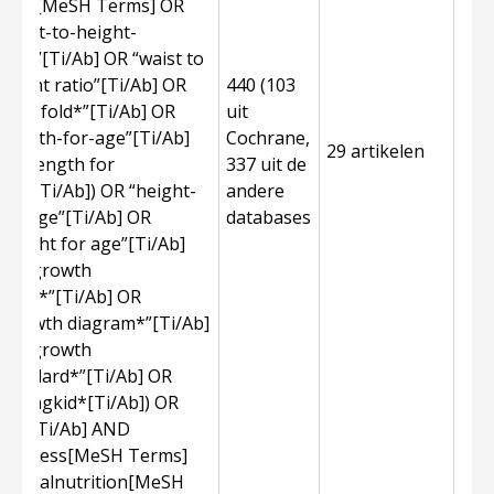
ratio[MeSH Terms] OR
“waist-to-height-
ratio”[Ti/Ab] OR “waist to
height ratio”[Ti/Ab] OR
440 (103
“skin fold*”[Ti/Ab] OR
uit
“length-for-age”[Ti/Ab]
Cochrane,
29 artikelen
OR “length for
337 uit de
age”[Ti/Ab]) OR “height-
andere
for-age”[Ti/Ab] OR
databases
“height for age”[Ti/Ab]
OR “growth
chart*”[Ti/Ab] OR
“growth diagram*”[Ti/Ab]
OR “growth
standard*”[Ti/Ab] OR
Strongkid*[Ti/Ab]) OR
BMI[Ti/Ab] AND
thinness[MeSH Terms]
OR malnutrition[MeSH