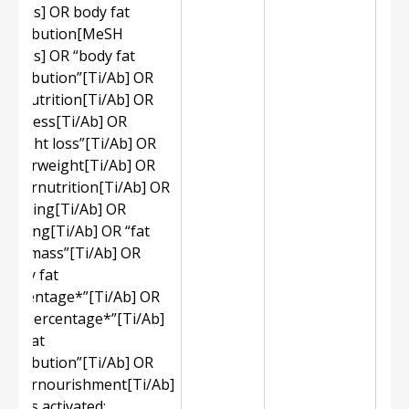
Terms] OR body fat
distribution[MeSH
Terms] OR “body fat
distribution”[Ti/Ab] OR
malnutrition[Ti/Ab] OR
thinness[Ti/Ab] OR
“weight loss”[Ti/Ab] OR
underweight[Ti/Ab] OR
undernutrition[Ti/Ab] OR
stunting[Ti/Ab] OR
wasting[Ti/Ab] OR “fat
free mass”[Ti/Ab] OR
“body fat
percentage*”[Ti/Ab] OR
“fat percentage*”[Ti/Ab]
OR “fat
distribution”[Ti/Ab] OR
undernourishment[Ti/Ab]
Filters activated: