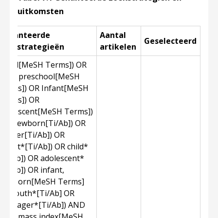
uitkomsten
Gehanteerde
Aantal
Geselecteerd
zoekstrategieën
artikelen
(Child[MeSH Terms]) OR
child, preschool[MeSH
Terms]) OR Infant[MeSH
Terms]) OR
adolescent[MeSH Terms])
OR Newborn[Ti/Ab]) OR
toddler[Ti/Ab]) OR
Infant*[Ti/Ab]) OR child*
[Ti/Ab]) OR adolescent*
[Ti/Ab]) OR infant,
newborn[MeSH Terms]
OR youth*[Ti/Ab] OR
Teenager*[Ti/Ab]) AND
body mass index[MeSH