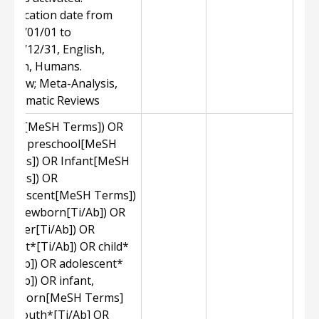
Publication date from
2007/01/01 to
2017/12/31, English,
Dutch, Humans.
Review; Meta-Analysis,
Systematic Reviews
Child[MeSH Terms]) OR
child, preschool[MeSH
Terms]) OR Infant[MeSH
Terms]) OR
adolescent[MeSH Terms])
OR Newborn[Ti/Ab]) OR
toddler[Ti/Ab]) OR
Infant*[Ti/Ab]) OR child*
[Ti/Ab]) OR adolescent*
[Ti/Ab]) OR infant,
newborn[MeSH Terms]
OR youth*[Ti/Ab] OR