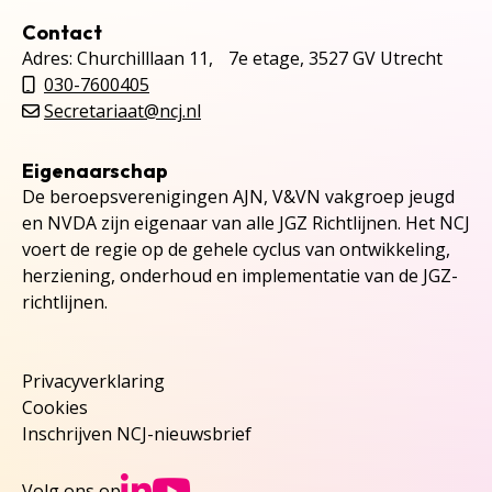
Contact
Adres: Churchilllaan 11, 7e etage, 3527 GV Utrecht
030-7600405
Secretariaat@ncj.nl
Eigenaarschap
De beroepsverenigingen AJN, V&VN vakgroep jeugd
en NVDA zijn eigenaar van alle JGZ Richtlijnen. Het NCJ
voert de regie op de gehele cyclus van ontwikkeling,
herziening, onderhoud en implementatie van de JGZ-
richtlijnen.
Privacyverklaring
Cookies
Inschrijven NCJ-nieuwsbrief
Ga naar NCJs Linked
Ga naar NCJs You
Volg ons op