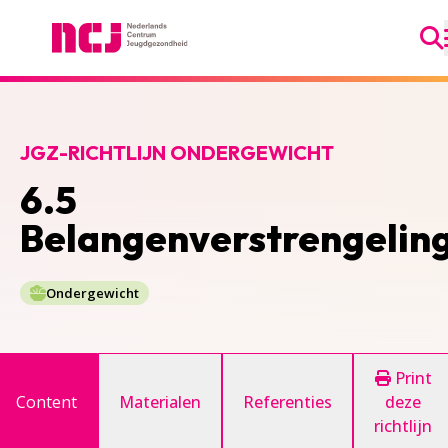
Ga
Nederlands Centrum Jeugdgezondheid
JGZ-RICHTLIJN ONDERGEWICHT
6.5
Belangenverstrengelin
Ondergewicht
Print
Content
Materialen
Referenties
deze
richtlijn