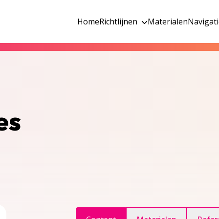
Home
Richtlijnen
Materialen
Navigat
es
ggle inhoudsopgave