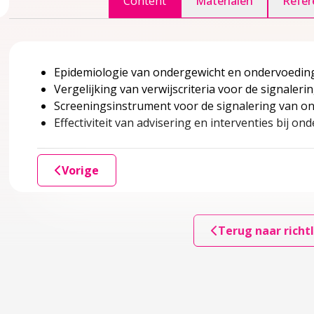
Content
Materialen
Refer
accordion over 1 Inleiding
Epidemiologie van ondergewicht en ondervoeding
Vergelijking van verwijscriteria voor de signale
Screeningsinstrument voor de signalering van on
gina over 2 Definitie en achtergrondinformatie
accordion over 2 Definitie en achtergrondinformatie
Effectiviteit van advisering en interventies bij on
Vorige
Terug naar richtl
lkinderen