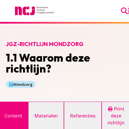
Ga
Nederlands Centrum Jeugdgezondheid
JGZ-RICHTLIJN MONDZORG
1.1 Waarom deze
richtlijn?
Mondzorg
Print
Content
Materialen
Referenties
deze
richtlijn