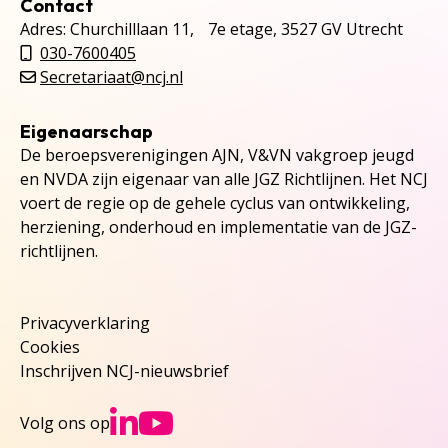
Contact
Adres: Churchilllaan 11, 7e etage, 3527 GV Utrecht
030-7600405
Secretariaat@ncj.nl
Eigenaarschap
De beroepsverenigingen AJN, V&VN vakgroep jeugd
en NVDA zijn eigenaar van alle JGZ Richtlijnen. Het NCJ
voert de regie op de gehele cyclus van ontwikkeling,
herziening, onderhoud en implementatie van de JGZ-
richtlijnen.
Privacyverklaring
Cookies
Inschrijven NCJ-nieuwsbrief
Ga naar NCJs Linked
Ga naar NCJs You
Volg ons op