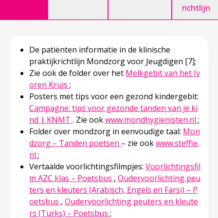
richtlijn
De patiënten informatie in de klinische
praktijkrichtlijn Mondzorg voor Jeugdigen
[7]
;
Zie ook de folder over het
Melkgebit van het Iv
Deze linkt opent in een nieuw tabblad
oren Kruis
;
Posters met tips voor een gezond kindergebit:
Campagne: tips voor gezonde tanden van je ki
Deze linkt opent in een nieuw tabblad
Deze 
nd | KNMT
. Zie ook
www.mondhygienisten.nl
;
Folder over mondzorg in eenvoudige taal:
Mon
Deze linkt opent in een ni
dzorg – Tanden poetsen
– zie ook
www.steffie.
Deze linkt opent in een nieuw tabblad
nl
;
Vertaalde voorlichtingsfilmpjes:
Voorlichtingsfil
Deze linkt opent in een nieu
m AZC klas – Poetsbus
,
Oudervoorlichting peu
ters en kleuters (Arabisch, Engels en Farsi) – P
Deze linkt opent in een nieuw tabblad
oetsbus
,
Oudervoorlichting peuters en kleute
Deze linkt opent in een nieuw
rs (Turks) – Poetsbus
;