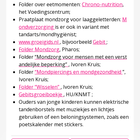
Folder over eetmomenten:
Chrono-nutrition
,
het Voedingscentrum;
Praatplaat mondzorg voor laaggeletterden:
M
Deze linkt opent in een nieuw tabbl
ondverzorging
is er ook in variant met
tandarts/mondhygiënist;
Deze linkt opent in een nieuw tab
Deze linkt ope
www.groeigids.nl
, bijvoorbeeld
Gebit
;
Folder Mondzorg
, Pharos;
Folder
“Mondzorg voor mensen met een verst
Deze linkt opent in een nieuw
andelijke beperking”
, Ivoren Kruis;
Deze li
Folder
“Mondpiercings en mondgezondheid
”,
Ivoren Kruis;
Deze linkt opent in een nieuw tab
Folder “Wisselen”
, Ivoren Kruis;
Deze linkt opent in een nieuw ta
Gebitsgroeiboekje
,
HU/KNMT ;
Ouders van jonge kinderen kunnen e
lektrische
tandenborstels met muziekjes en lichtjes
gebruiken
of een beloningsystemen, zoals een
poetskalender met stickers.