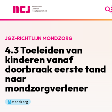
Ga
Nederlands Centrum Jeugdgezondheid
JGZ-RICHTLIJN MONDZORG
4.3 Toeleiden van
kinderen vanaf
doorbraak eerste tand
naar
mondzorgverlener
Mondzorg