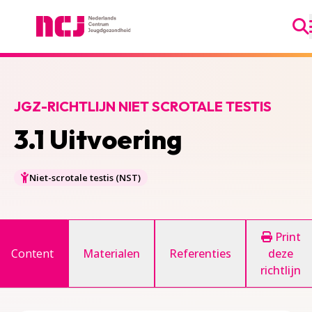
Ga
Nederlands Centrum Jeugdgezondheid
JGZ-RICHTLIJN NIET SCROTALE TESTIS
3.1 Uitvoering
Niet-scrotale testis (NST)
Print
Content
Materialen
Referenties
deze
richtlijn