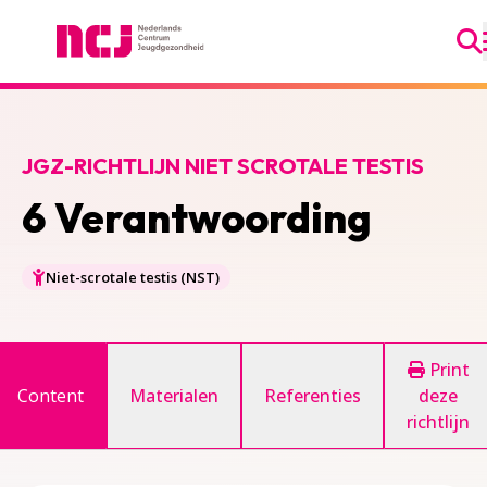
Ga
Nederlands Centrum Jeugdgezondheid
JGZ-RICHTLIJN NIET SCROTALE TESTIS
6 Verantwoording
Niet-scrotale testis (NST)
Print
Content
Materialen
Referenties
deze
richtlijn