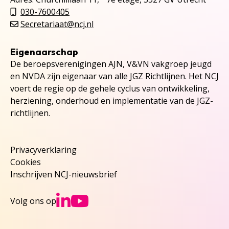
030-7600405
Secretariaat@ncj.nl
Eigenaarschap
De beroepsverenigingen AJN, V&VN vakgroep jeugd
en NVDA zijn eigenaar van alle JGZ Richtlijnen. Het NCJ
voert de regie op de gehele cyclus van ontwikkeling,
herziening, onderhoud en implementatie van de JGZ-
richtlijnen.
Privacyverklaring
Cookies
Inschrijven NCJ-nieuwsbrief
Ga naar NCJs Linked
Ga naar NCJs You
Volg ons op